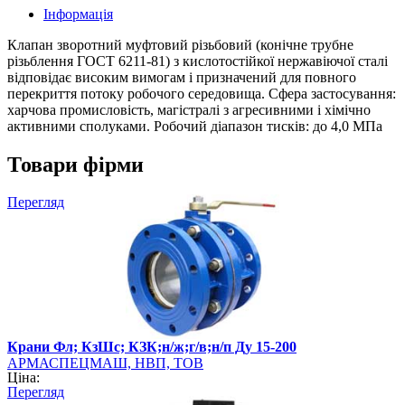
Інформація
Клапан зворотний муфтовий різьбовий (конічне трубне
різьблення ГОСТ 6211-81) з кислотостійкої нержавіючої сталі
відповідає високим вимогам і призначений для повного
перекриття потоку робочого середовища. Сфера застосування:
харчова промисловість, магістралі з агресивними і хімічно
активними сполуками. Робочий діапазон тисків: до 4,0 МПа
Товари фірми
Перегляд
Крани Фл; КзШс; КЗК;н/ж;г/в;н/п Ду 15-200
АРМАСПЕЦМАШ, НВП, ТОВ
Ціна:
Перегляд