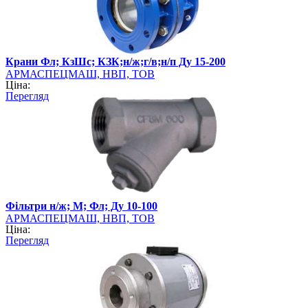
Крани Фл; КзШс; КЗК;н/ж;г/в;н/п Ду 15-200
АРМАСПЕЦМАШ, НВП, ТОВ
Ціна:
Перегляд
Фільтри н/ж; М; Фл; Ду 10-100
АРМАСПЕЦМАШ, НВП, ТОВ
Ціна:
Перегляд