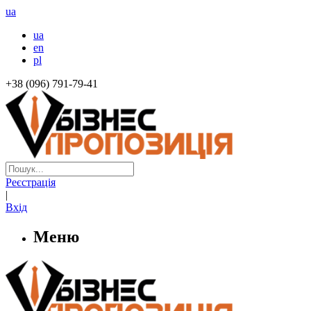
ua
ua
en
pl
+38 (096) 791-79-41
Реєстрація
|
Вхід
Меню