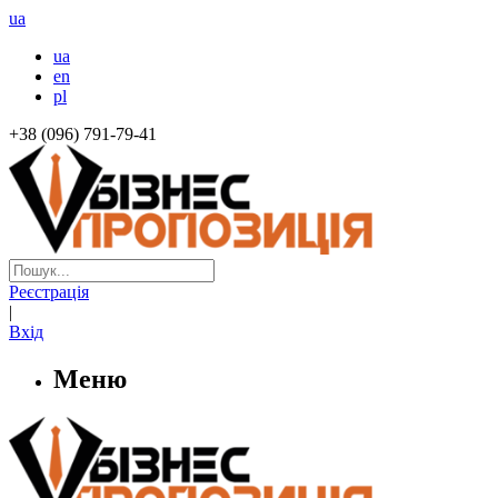
ua
ua
en
pl
+38 (096) 791-79-41
Реєстрація
|
Вхід
Меню