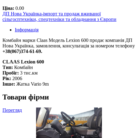
Ціна:
0.00
ДП Нова Українка-імпорт та продаж вживаної
сільгосптехніки, спецтехніки та обладнання з Європи
Інформація
Комбайн марки Claas Модель Lexion 600 продає компанія ДП
Нова Українка, замовлення, консультація за номером телефону
+38(067)374-61-69.
CLAAS Lexion 600
Тип:
Комбайн
Пробіг:
3 тис.км
Рік:
2006
Інше:
Жатка Vario 9m
Товари фірми
Перегляд