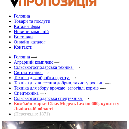
Головна
Товари та послуги
Каталог фірм
Новини компаній
Виставки
Онлайн каталог
Контакти
Головна
—›
Аграрний комплекс
—›
Сільськогосподарська техніка
—›
Світлотехніка
—›
Техніка для обробки грунту
—›
Техніка для внесення добрив, захисту рослин
—›
Техніка для збору врожаю, заготівлі кормів
—›
Спецтехніка
—›
Сільськогосподарська спецтехніка
—›
Комбайн марки Claas Модель Lexion 600, купити у
Львівській області
(Переглядів: 1871)