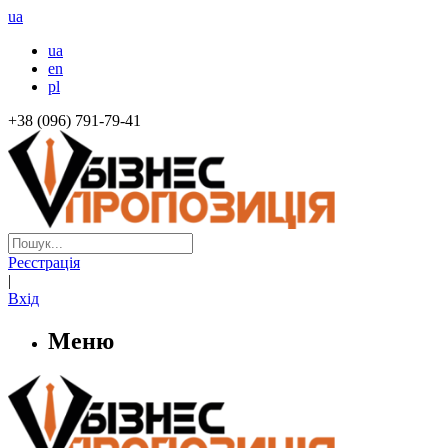
ua
ua
en
pl
+38 (096) 791-79-41
Реєстрація
|
Вхід
Меню