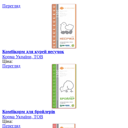
Перегляд
Комбікорм для курей несучок
Корма України, ТОВ
Ціна:
Перегляд
Комбікорм для бройлерів
Корма України, ТОВ
Ціна:
Перегляд