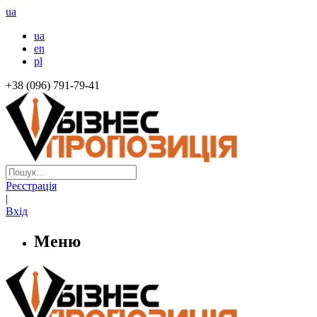
ua
ua
en
pl
+38 (096) 791-79-41
Реєстрація
|
Вхід
Меню