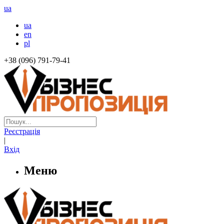
ua
ua
en
pl
+38 (096) 791-79-41
Реєстрація
|
Вхід
Меню