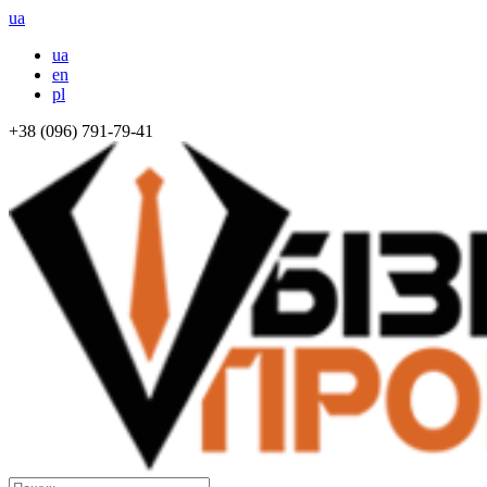
ua
ua
en
pl
+38 (096) 791-79-41