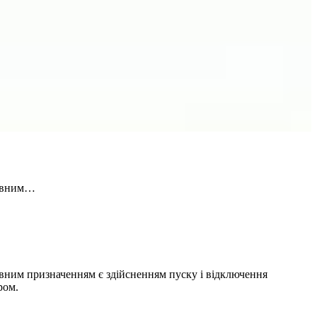
новним…
ним призначенням є здійсненням пуску і відключення
ром.