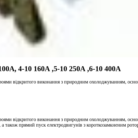
100А, 4-10 160А ,5-10 250А ,6-10 400А
троями відкритого виконання з природним охолоджуванням, ос
оями відкритого виконання з природним охолоджуванням, основ
 а також прямий пуск електродвигунів з короткозамкненим рото