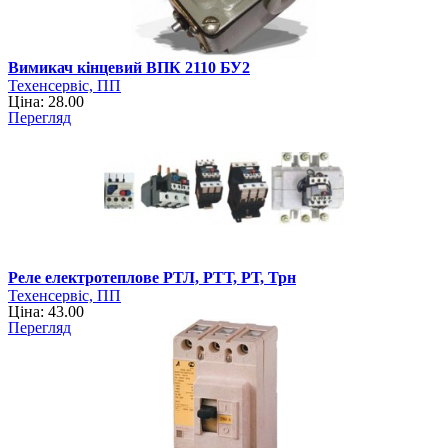
Вимикач кінцевий ВПК 2110 БУ2
Техенсервіс, ПП
Ціна: 28.00
Перегляд
Реле електротеплове РТЛ, РТТ, РТ, Трн
Техенсервіс, ПП
Ціна: 43.00
Перегляд