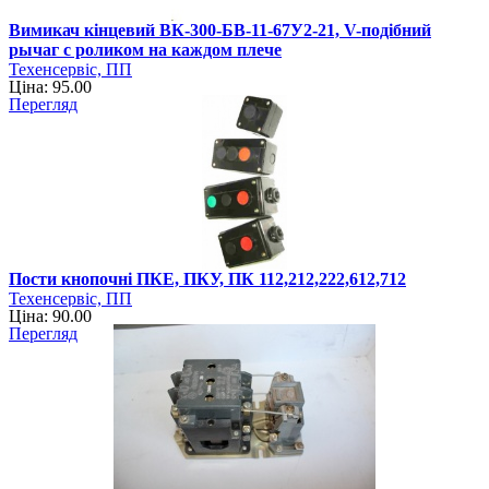
Вимикач кінцевий ВК-300-БВ-11-67У2-21, V-подібний
рычаг с роликом на каждом плече
Техенсервіс, ПП
Ціна: 95.00
Перегляд
Пости кнопочні ПКЕ, ПКУ, ПК 112,212,222,612,712
Техенсервіс, ПП
Ціна: 90.00
Перегляд