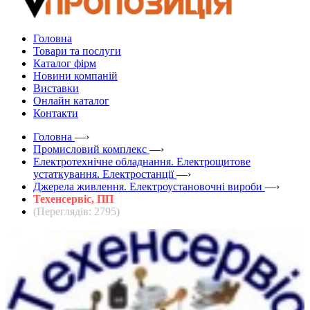
Головна
Товари та послуги
Каталог фірм
Новини компаній
Виставки
Онлайн каталог
Контакти
Головна
—›
Промисловий комплекс
—›
Електротехнічне обладнання. Електрощитове
устаткування. Електростанції
—›
Джерела живлення. Електроустановочні вироби
—›
Техенсервіс, ПП
(Переглядів: 2795)