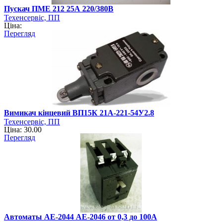
Пускач ПМЕ 212 25А 220/380В
Техенсервіс, ПП
Ціна:
Перегляд
Вимикач кінцевий ВП15К 21А-221-54У2.8
Техенсервіс, ПП
Ціна: 30.00
Перегляд
Автоматы АЕ-2044 АЕ-2046 от 0,3 до 100А