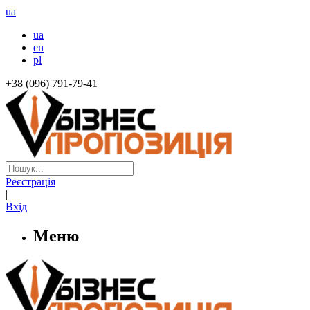
ua
ua
en
pl
+38 (096) 791-79-41
Реєстрація
|
Вхід
Меню