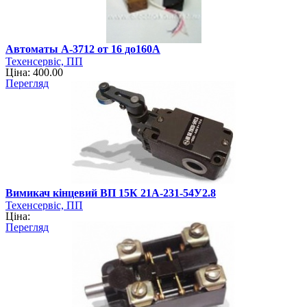
Автоматы А-3712 от 16 до160А
Техенсервіс, ПП
Ціна: 400.00
Перегляд
Вимикач кінцевий ВП 15К 21А-231-54У2.8
Техенсервіс, ПП
Ціна:
Перегляд