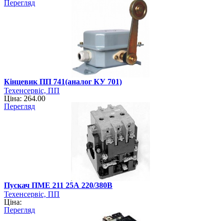
Перегляд
Кінцевик ПП 741(аналог КУ 701)
Техенсервіс, ПП
Ціна: 264.00
Перегляд
Пускач ПМЕ 211 25А 220/380В
Техенсервіс, ПП
Ціна:
Перегляд