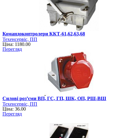
Командоконтролери ККТ-61,62,63,68
Техенсервіс, ПП
Ціна: 1180.00
Перегляд
Силові роз’єми ВП, ГС, ГП, ШК, ОП, РШ-ВШ
Техенсервіс, ПП
Ціна: 36.00
Перегляд