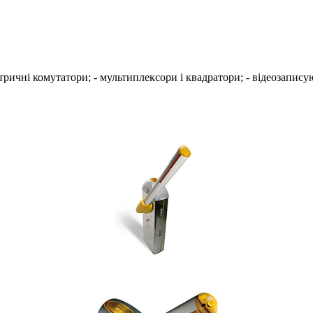
тричні комутатори; - мультиплексори і квадратори; - відеозаписуючі