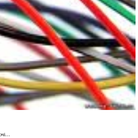
уючі…