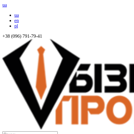
ua
ua
en
pl
+38 (096) 791-79-41