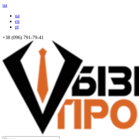
ua
ua
en
pl
+38 (096) 791-79-41