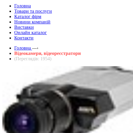
Головна
Товари та послуги
Каталог фірм
Новини компаній
Виставки
Онлайн каталог
Контакти
Головна
—›
Відеокамери, відеореєстратори
(Переглядів: 1954)