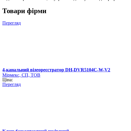
Товари фірми
Перегляд
4-канальний відеореєстратор DH-DVR5104C-W-V2
Мірмекс, СП, ТОВ
Ціна:
Перегляд