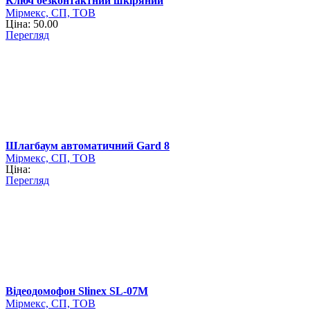
Ключ безконтактний шкіряний
Мірмекс, СП, ТОВ
Ціна: 50.00
Перегляд
Шлагбаум автоматичний Gard 8
Мірмекс, СП, ТОВ
Ціна:
Перегляд
Відеодомофон Slinex SL-07M
Мірмекс, СП, ТОВ