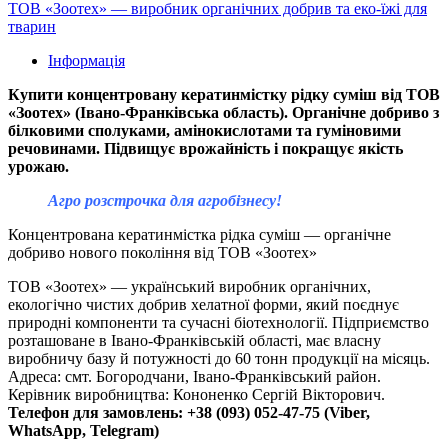
ТОВ «Зоотех» — виробник органічних добрив та еко-їжі для
тварин
Інформація
Купити концентровану кератинмістку рідку суміш від ТОВ
«Зоотех» (Івано-Франківська область). Органічне добриво з
білковими сполуками, амінокислотами та гуміновими
речовинами. Підвищує врожайність і покращує якість
урожаю.
Агро розстрочка для агробізнесу!
Концентрована кератинмістка рідка суміш — органічне
добриво нового покоління від ТОВ «Зоотех»
ТОВ «Зоотех» — український виробник органічних,
екологічно чистих добрив хелатної форми, який поєднує
природні компоненти та сучасні біотехнології. Підприємство
розташоване в Івано-Франківській області, має власну
виробничу базу й потужності до 60 тонн продукції на місяць.
Адреса: смт. Богородчани, Івано-Франківський район.
Керівник виробництва: Кононенко Сергій Вікторович.
Телефон для замовлень: +38 (093) 052-47-75 (Viber,
WhatsApp, Telegram)