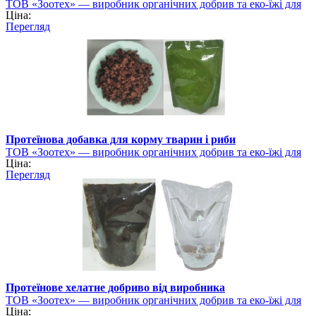
ТОВ «Зоотех» — виробник органічних добрив та еко-їжі для
Ціна:
тварин
Перегляд
Протеїнова добавка для корму тварин і риби
ТОВ «Зоотех» — виробник органічних добрив та еко-їжі для
Ціна:
тварин
Перегляд
Протеїнове хелатне добриво від виробника
ТОВ «Зоотех» — виробник органічних добрив та еко-їжі для
Ціна:
тварин