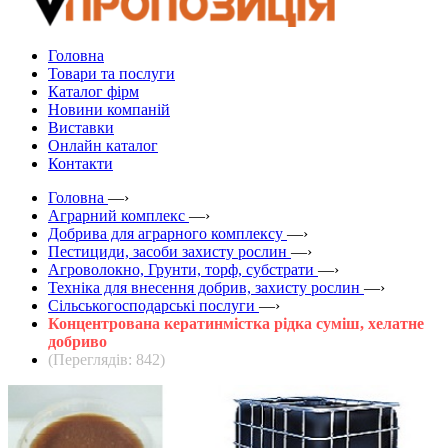
Головна
Товари та послуги
Каталог фірм
Новини компаній
Виставки
Онлайн каталог
Контакти
Головна
—›
Аграрний комплекс
—›
Добрива для аграрного комплексу
—›
Пестициди, засоби захисту рослин
—›
Агроволокно, Грунти, торф, субстрати
—›
Техніка для внесення добрив, захисту рослин
—›
Сільськогосподарські послуги
—›
Концентрована кератинмістка рідка суміш, хелатне
добриво
(Переглядів: 842)