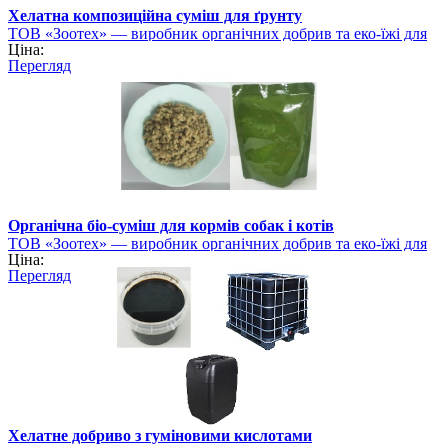
Хелатна композиційна суміш для ґрунту
ТОВ «Зоотех» — виробник органічних добрив та еко-їжі для
Ціна:
тварин
Перегляд
Органічна біо-суміш для кормів собак і котів
ТОВ «Зоотех» — виробник органічних добрив та еко-їжі для
Ціна:
тварин
Перегляд
Хелатне добриво з гуміновими кислотами