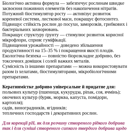
Біологічно активна формула — забезпечує рослинам швидке
засвоєння поживних елементів без накопичення нітратів.
Потужний біостимулятор росту — активізує розвиток
кореневої системи, листкової маси, покращує фотосинтез.
Підвищує стійкість рослин до посухи, заморозків, грибкових і
бактеріальних захворювань.
Покращує структуру ґрунту — стимулює розвиток корисної
мікрофлори, сприяє гуміфікації.
Підвищення урожайності — доведено збільшення
продуктивності на 15–35 % і покращення якості плодів.
Екологічна безпека — повністю біорозкладне добриво, без
токсичних домішок і солей важких металів.
Сумісність із іншими препаратами — можна використовувати
разом із хелатами, біостимуляторами, мікробіологічними
препаратами.
Кератинмістке добриво універсальне й придатне для:
польових культур (пшениця, кукурудза, ріпак, соя, ячмінь);
овочевих культур (буряк, морква, капуста, помідори,
картопля);
садів, виноградників, ягідників;
тепличних господарств і декоративних рослин.
Для корекції pH, як для розчину створеного рідкого добрива
так і для суміші створеного сипкого твердого добрива щодо