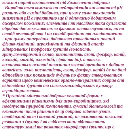
кожної партії виготовленої під Замовлення добрива:
- Виробляється комплексна нейтралізація кислотності pH
розчину або суміші добрива, при цьому сама технологія
зниження рН є практично ще й одночасно додатковим
джерелом поживних елементів і як наслідок така дуплексна
обробка дає можливість за фактом застосовуватись, як на
стадії вегетації так і на стадії цвітіння та плодоношення
- при цьому попередньо додатково проводиться повний
фізико-хімічний, агрохімічний та фізичний аналіз
мінеральних і торфових ґрунтів (вологість,
гранулометричний склад, кислотність, азот, фосфор, калій,
кальцій, магній, алюміній, сірка та ін.), а також
визначаються основні показники якості органічних добрив:
вологість, зола, кислотність, азот, фосфор, калій) де на далі
відповідно цих показників будуть по факту створюватися
варіанти щодо комплексних органо-мінеральних добрив для
відповідних ґрунтів та сільськогосподарських культур
агропідприємства.
* Органічні-мінеральні добрива хелатної форми є
ефективними рішеннями для агро-виробництва, які
поєднують природні компоненти, сучасні біотехнології та
екологічно чисті рішення де ці добрива забезпечують
стабільний ріст і високий урожай, не вимиваючи поживні
речовини з ґрунту і як слідство вони відновлюють
структуру землі та розвиток мікрофлори ґрунту, що є