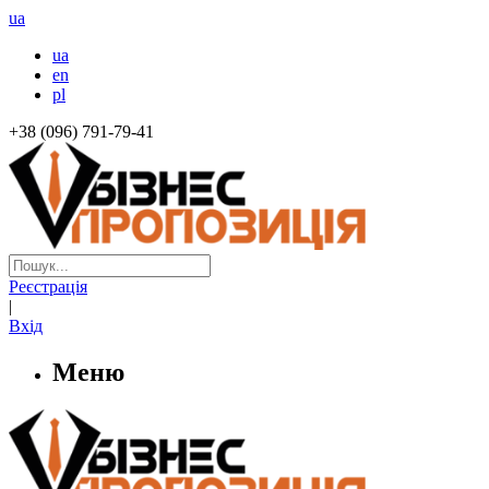
ua
ua
en
pl
+38 (096) 791-79-41
Реєстрація
|
Вхід
Меню