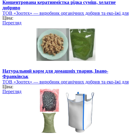
Концентрована кератинмістка рідка суміш, хелатне
добриво
ТОВ «Зоотех» — виробник органічних добрив та еко-їжі для
Ціна:
тварин
Перегляд
Натуральний корм для домашніх тварин, Івано-
Франківськ
ТОВ «Зоотех» — виробник органічних добрив та еко-їжі для
Ціна:
тварин
Перегляд