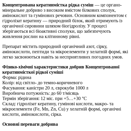
Концентрована кератинмістка рідка суміш
— це органо-
мінеральне добриво з високим вмістом білкових сполук,
амінокислот та гумінових речовин. Основним компонентом є
гідролізат кератину — природний білок, який отримують із
органічної сировини шляхом біогідролізу. У процесі
зберігаються всі біоактивні сполуки, що забезпечують
живлення рослин на клітинному рівні.
Препарат містить природний органічний азот, сірку,
амінокислоти, пептиди та мікроелементи у хелатній формі, які
легко засвоюються навіть за несприятливих погодних умов.
Фізико-хімічні характеристики добрив Концентрованої
кератинмісткої рідкої суміші
Форма: рідина
Колір: від світло- до темно-коричневого
Фасування: каністри 20 л, єврокуби 1000 л
Виробнича потужність: до 60 т/місяць
Термін зберігання: 12 міс. при +5…+30 °C
Склад: гідролізат кератину, гумінові кислоти, макро- та
мікроелементи (Fe, Mn, Zn, Cu) у хелатній формі, органічні
кислоти, амінокислоти, сірка.
Основні переваги добрива