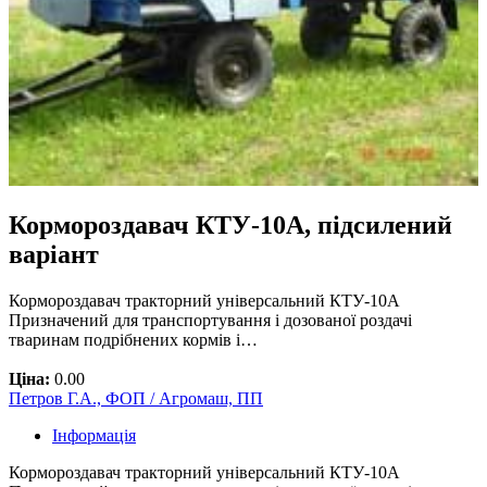
Кормороздавач КТУ-10А, підсилений
варіант
Кормороздавач тракторний універсальний КТУ-10А
Призначений для транспортування і дозованої роздачі
тваринам подрібнених кормів і…
Ціна:
0.00
Петров Г.А., ФОП / Агромаш, ПП
Інформація
Кормороздавач тракторний універсальний КТУ-10А