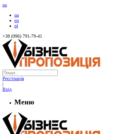
ua
ua
en
pl
+38 (096) 791-79-41
Реєстрація
|
Вхід
Меню