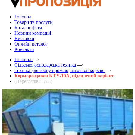
Головна
Товари та послуги
Каталог фірм
Новини компаній
Виставки
Онлайн каталог
Контакти
Головна
—›
Сільськогосподарська техніка
—›
Техніка для збору врожаю, заготівлі кормів
—›
Кормороздавач КТУ-10А, підсилений варіант
(Переглядів: 1768)