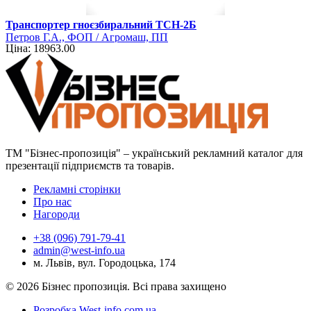
Транспортер гноєзбиральний ТСН-2Б
Петров Г.А., ФОП / Агромаш, ПП
Ціна: 18963.00
ТМ "Бізнес-пропозиція" – український рекламний каталог для
презентації підприємств та товарів.
Рекламні сторінки
Про нас
Нагороди
+38 (096) 791-79-41
admin@west-info.ua
м. Львів, вул. Городоцька, 174
© 2026 Бізнес пропозиція. Всі права захищено
Розробка West-info.com.ua
.