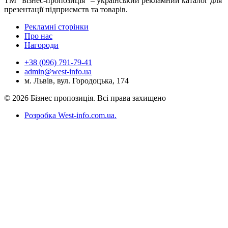
ТМ "Бізнес-пропозиція" – український рекламний каталог для
презентації підприємств та товарів.
Рекламні сторінки
Про нас
Нагороди
+38 (096) 791-79-41
admin@west-info.ua
м. Львів, вул. Городоцька, 174
© 2026 Бізнес пропозиція. Всі права захищено
Розробка West-info.com.ua
.