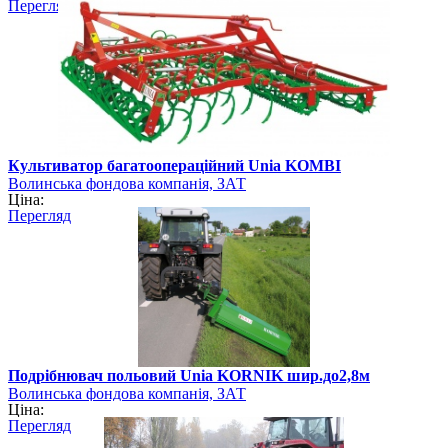
Перегляд
Культиватор багатоопераційний Unia KOMBI
Волинська фондова компанія, ЗАТ
Ціна:
Перегляд
Подрібнювач польовий Unia KORNIK шир.до2,8м
Волинська фондова компанія, ЗАТ
Ціна:
Перегляд