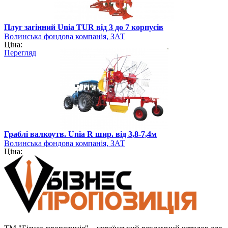
Плуг загінний Unia TUR від 3 до 7 корпусів
Волинська фондова компанія, ЗАТ
Ціна:
Перегляд
Граблі валкоутв. Unia R шир. від 3,8-7,4м
Волинська фондова компанія, ЗАТ
Ціна: