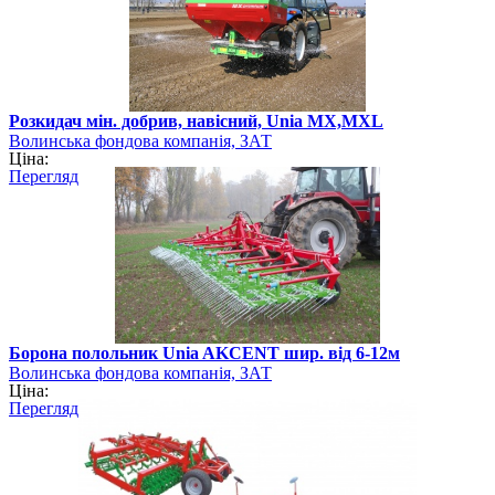
Розкидач мін. добрив, навісний, Unia MX,MXL
Волинська фондова компанія, ЗАТ
Ціна:
Перегляд
Борона полольник Unia AKCENT шир. від 6-12м
Волинська фондова компанія, ЗАТ
Ціна:
Перегляд