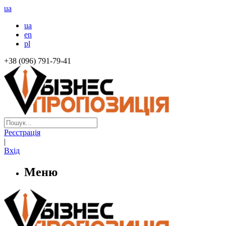
ua
ua
en
pl
+38 (096) 791-79-41
Реєстрація
|
Вхід
Меню