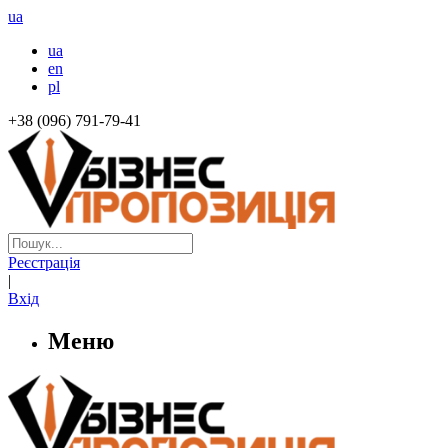
ua
ua
en
pl
+38 (096) 791-79-41
Реєстрація
|
Вхід
Меню