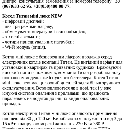
Дніпро, консультація, замовлення за номером телефону
+38
(067)633-62-95, +38(050)480-08-77.
Котел Титан міні люкс NEW
- цифровий дисплей;
- два-три режими нагріву;
- обмежувач температури із сигналізацією;
- захисні автомати;
- чотири приєднувальних патрубки;
- Wi-Fi модуль (опція).
Котли міні люкс є безперечним лідером продажів серед
електричних котлів компанії Титан. Це вигідний варіант для
установки в квартирах та приватних будинках. Враховуючи
високий попит споживачів, компанія Титан розробила нову
покращену модель вже існуючого бестселера. Котел Титан
міні люкс new має цифровий дисплей задля більш зручного
експлуатування. Встановлюються як в нові, так і у вже
існуючі системи опалення з приладами, що працюють
паралельно, на додаток до інших видів опалювальних
приладів.
Котли електричні Титан міні люкс опалюють приміщення
площею від 30 до 150 м². Виробляються потужністю від 3 до
15 кВт з напругою мережі живлення 220 В та 380 В.
Нагрівальним елементом в котлах служать блок-ТЕНи