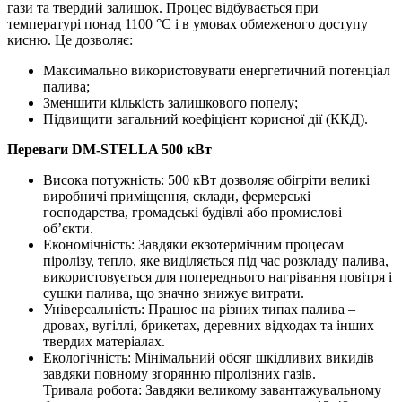
гази та твердий залишок. Процес відбувається при
температурі понад 1100 °С і в умовах обмеженого доступу
кисню. Це дозволяє:
Максимально використовувати енергетичний потенціал
палива;
Зменшити кількість залишкового попелу;
Підвищити загальний коефіцієнт корисної дії (ККД).
Переваги DM-STELLA 500 кВт
Висока потужність: 500 кВт дозволяє обігріти великі
виробничі приміщення, склади, фермерські
господарства, громадські будівлі або промислові
об’єкти.
Економічність: Завдяки екзотермічним процесам
піролізу, тепло, яке виділяється під час розкладу палива,
використовується для попереднього нагрівання повітря і
сушки палива, що значно знижує витрати.
Універсальність: Працює на різних типах палива –
дровах, вугіллі, брикетах, деревних відходах та інших
твердих матеріалах.
Екологічність: Мінімальний обсяг шкідливих викидів
завдяки повному згорянню піролізних газів.
Тривала робота: Завдяки великому завантажувальному