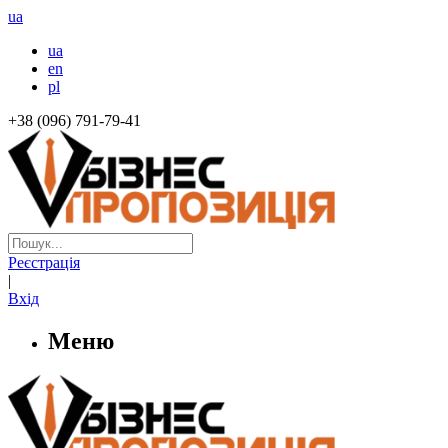
ua
ua
en
pl
+38 (096) 791-79-41
Реєстрація
|
Вхід
Меню