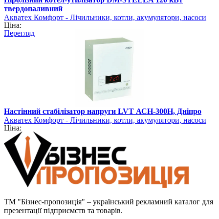
твердопаливний
Акватех Комфорт - Лічильники, котли, акумулятори, насоси
Ціна:
Перегляд
Настінний стабілізатор напруги LVT АСН-300Н, Дніпро
Акватех Комфорт - Лічильники, котли, акумулятори, насоси
Ціна:
ТМ "Бізнес-пропозиція" – український рекламний каталог для
презентації підприємств та товарів.