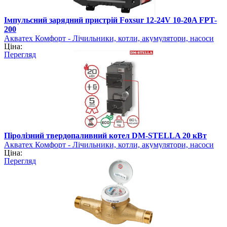
Імпульсний зарядний пристрій Foxsur 12-24V 10-20A FPT-
200
Акватех Комфорт - Лічильники, котли, акумулятори, насоси
Ціна:
Перегляд
Піролізний твердопаливний котел DM-STELLA 20 кВт
Акватех Комфорт - Лічильники, котли, акумулятори, насоси
Ціна:
Перегляд