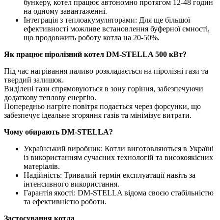
бункеру, котел працює автономно протягом 12-48 годин
на одному завантаженні.
Інтеграція з теплоакумуляторами: Для ще більшої
ефективності можливе встановлення буферної ємності,
що продовжить роботу котла на 20-50%.
Як працює піролізний котел DM-STELLA 500 кВт?
Під час нагрівання паливо розкладається на піролізні гази та
твердий залишок.
Виділені гази спрямовуються в зону горіння, забезпечуючи
додаткову теплову енергію.
Попередньо нагріте повітря подається через форсунки, що
забезпечує ідеальне згоряння газів та мінімізує витрати.
Чому обирають DM-STELLA?
Український виробник: Котли виготовляються в Україні
із використанням сучасних технологій та високоякісних
матеріалів.
Надійність: Тривалий термін експлуатації навіть за
інтенсивного використання.
Гарантія якості: DM-STELLA відома своєю стабільністю
та ефективністю роботи.
Застосування котла