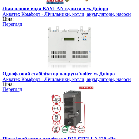
Лічильники води BAYLAN купити в м. Дніпро
Акватех Комфорт - Лічильники, котли, акумулятори, насоси
Ціна:
Перегляд
Однофазний стабілізатор напруги Volter м. Дніпро
Акватех Комфорт - Лічильники, котли, акумулятори, насоси
Ціна:
Перегляд
Піролізний котел-утилізатор DM-STELLA 120 кВт