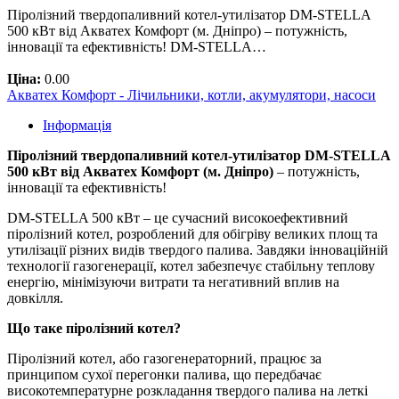
Піролізний твердопаливний котел-утилізатор DM-STELLA
500 кВт від Акватех Комфорт (м. Дніпро) – потужність,
інновації та ефективність! DM-STELLA…
Ціна:
0.00
Акватех Комфорт - Лічильники, котли, акумулятори, насоси
Інформація
Піролізний твердопаливний котел-утилізатор DM-STELLA
500 кВт від Акватех Комфорт (м. Дніпро)
– потужність,
інновації та ефективність!
DM-STELLA 500 кВт – це сучасний високоефективний
піролізний котел, розроблений для обігріву великих площ та
утилізації різних видів твердого палива. Завдяки інноваційній
технології газогенерації, котел забезпечує стабільну теплову
енергію, мінімізуючи витрати та негативний вплив на
довкілля.
Що таке піролізний котел?
Піролізний котел, або газогенераторний, працює за
принципом сухої перегонки палива, що передбачає
високотемпературне розкладання твердого палива на леткі