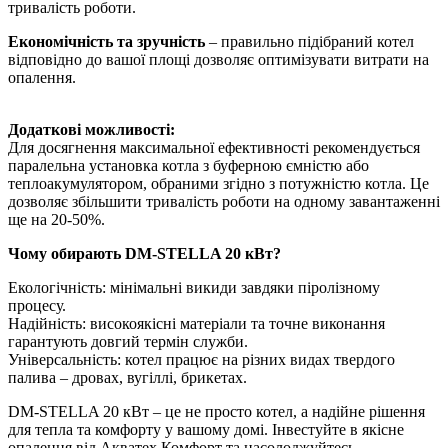
тривалість роботи.
Економічність та зручність
– правильно підібраний котел
відповідно до вашої площі дозволяє оптимізувати витрати на
опалення.
Додаткові можливості:
Для досягнення максимальної ефективності рекомендується
паралельна установка котла з буферною ємністю або
теплоакумулятором, обраними згідно з потужністю котла. Це
дозволяє збільшити тривалість роботи на одному завантаженні
ще на 20-50%.
Чому обирають DM-STELLA 20 кВт?
Екологічність: мінімальні викиди завдяки піролізному
процесу.
Надійність: високоякісні матеріали та точне виконання
гарантують довгий термін служби.
Універсальність: котел працює на різних видах твердого
палива – дровах, вугіллі, брикетах.
DM-STELLA 20 кВт – це не просто котел, а надійне рішення
для тепла та комфорту у вашому домі. Інвестуйте в якісне
опалення від Акватех Комфорт та насолоджуйтесь