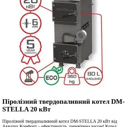
Піролізний твердопаливний котел DM-
STELLA 20 кВт
Піролізний твердопаливний котел DM-STELLA 20 кВт від
Акватех Комфорт – ефективність, перевірена часом! Котел