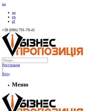
ua
ua
en
pl
+38 (096) 791-79-41
Реєстрація
|
Вхід
Меню