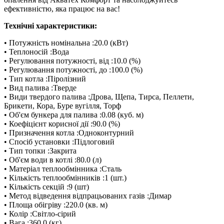
ефективністю, яка працює на вас!
Технічні характеристики:
• Потужність номінальна :20.0 (кВт)
• Теплоносій :Вода
• Регулювання потужності, від :10.0 (%)
• Регулювання потужності, до :100.0 (%)
• Тип котла :Піролізний
• Вид палива :Тверде
• Види твердого палива :Дрова, Щепа, Тирса, Пеллети,
Брикети, Кора, Буре вугілля, Торф
• Об'єм бункера для палива :0.08 (куб. м)
• Коефіцієнт корисної дії :90.0 (%)
• Призначення котла :Одноконтурний
• Спосіб установки :Підлоговий
• Тип топки :Закрита
• Об'єм води в котлі :80.0 (л)
• Матеріал теплообмінника :Сталь
• Кількість теплообмінників :1 (шт.)
• Кількість секцій :9 (шт)
• Метод відведення відпрацьованих газів :Димар
• Площа обігріву :220.0 (кв. м)
• Колір :Світло-сірий
• Вага :360.0 (кг)