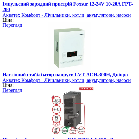
Імпульсний зарядний пристрій Foxsur 12-24V 10-20A FPT-
200
Акватех Комфорт - Лічильники, котли, акумулятори, насоси
Ціна:
Перегляд
Настінний стабілізатор напруги LVT АСН-300Н, Дніпро
Акватех Комфорт - Лічильники, котли, акумулятори, насоси
Ціна:
Перегляд