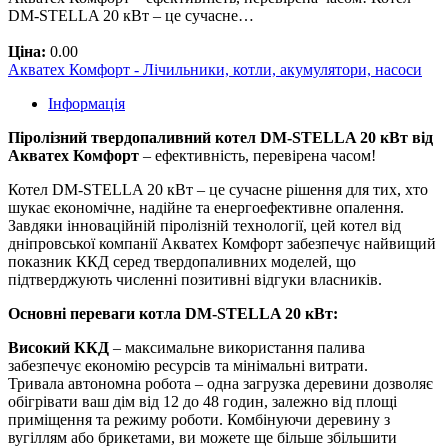
DM-STELLA 20 кВт – це сучасне…
Ціна:
0.00
Акватех Комфорт - Лічильники, котли, акумулятори, насоси
Інформація
Піролізний твердопаливний котел DM-STELLA 20 кВт від
Акватех Комфорт
– ефективність, перевірена часом!
Котел DM-STELLA 20 кВт – це сучасне рішення для тих, хто
шукає економічне, надійне та енергоефективне опалення.
Завдяки інноваційній піролізній технології, цей котел від
дніпровської компанії Акватех Комфорт забезпечує найвищий
показник ККД серед твердопаливних моделей, що
підтверджують численні позитивні відгуки власників.
Основні переваги котла DM-STELLA 20 кВт:
Високий ККД
– максимальне використання палива
забезпечує економію ресурсів та мінімальні витрати.
Тривала автономна робота – одна загрузка деревини дозволяє
обігрівати ваш дім від 12 до 48 годин, залежно від площі
приміщення та режиму роботи. Комбінуючи деревину з
вугіллям або брикетами, ви можете ще більше збільшити