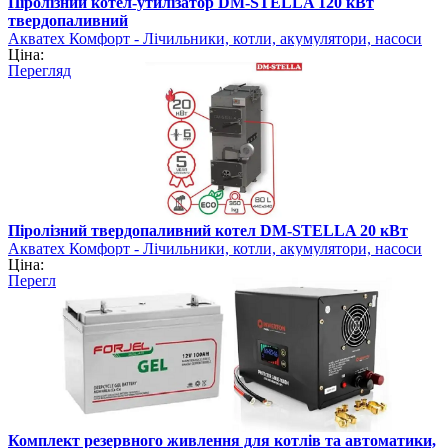
Піролізний котел-утилізатор DM-STELLA 120 кВт
твердопаливний
Акватех Комфорт - Лічильники, котли, акумулятори, насоси
Ціна:
Перегляд
Піролізний твердопаливний котел DM-STELLA 20 кВт
Акватех Комфорт - Лічильники, котли, акумулятори, насоси
Ціна:
Перегляд
Комплект резервного живлення для котлів та автоматики,