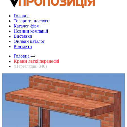
Головна
Товари та послуги
Каталог фірм
Новини компаній
Виставки
Онлайн каталог
Контакти
Головна
—›
Крани легкі переносні
(Переглядів: 840)