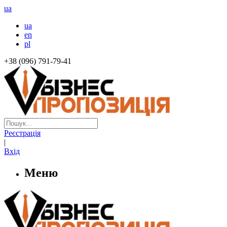
ua
ua
en
pl
+38 (096) 791-79-41
Реєстрація
|
Вхід
Меню