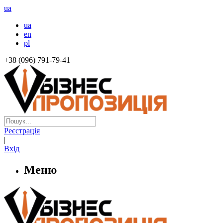
ua
ua
en
pl
+38 (096) 791-79-41
Реєстрація
|
Вхід
Меню