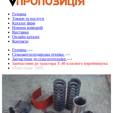
Головна
Товари та послуги
Каталог фірм
Новини компаній
Виставки
Онлайн каталог
Контакти
Головна
—›
Сільськогосподарська техніка
—›
Запчастини до сільгосптехніки
—›
Запчастини до трактора Т-40 власного виробництва
(Переглядів: 1909)