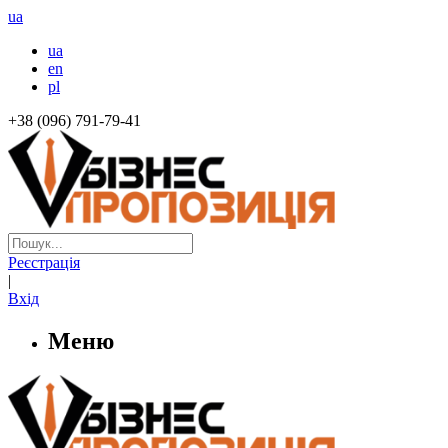
ua
ua
en
pl
+38 (096) 791-79-41
Реєстрація
|
Вхід
Меню