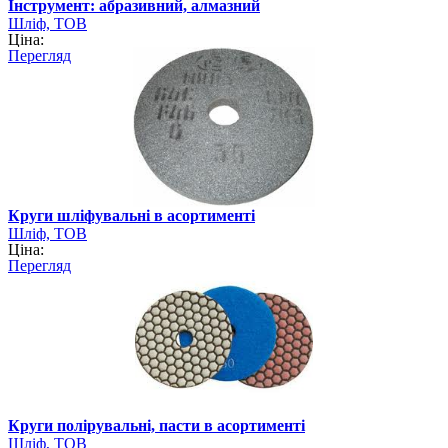
Інструмент: абразивний, алмазний
Шліф, ТОВ
Ціна:
Перегляд
Круги шліфувальні в асортименті
Шліф, ТОВ
Ціна:
Перегляд
Круги полірувальні, пасти в асортименті
Шліф, ТОВ