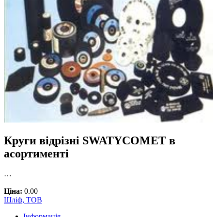
Круги відрізні SWATYCOMET в
асортименті
…
Ціна:
0.00
Шліф, ТОВ
Інформація