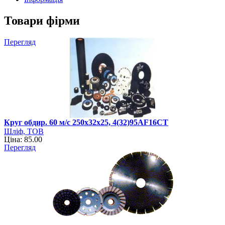
Товари фірми
Перегляд
Круг обдир. 60 м/с 250х32х25, 4(32)95AF16CT
Шліф, ТОВ
Ціна: 85.00
Перегляд