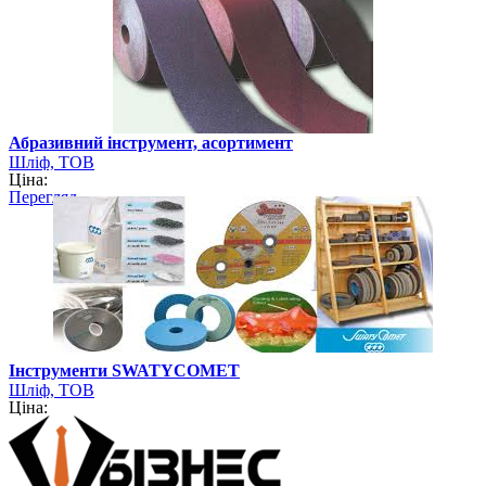
Абразивний інструмент, асортимент
Шліф, ТОВ
Ціна:
Перегляд
Інструменти SWATYCOMET
Шліф, ТОВ
Ціна: