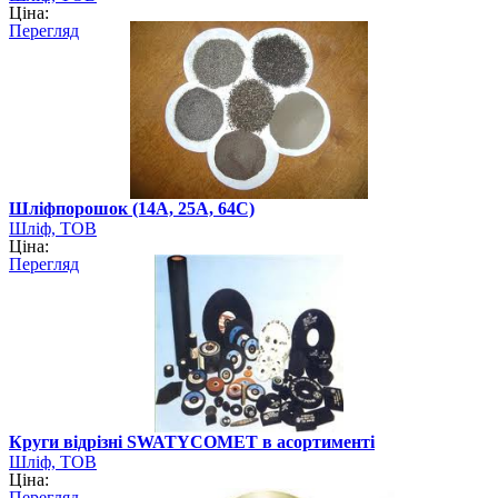
Ціна:
Перегляд
Шліфпорошок (14А, 25А, 64С)
Шліф, ТОВ
Ціна:
Перегляд
Круги відрізні SWATYCOMET в асортименті
Шліф, ТОВ
Ціна:
Перегляд