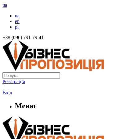
ua
ua
en
pl
+38 (096) 791-79-41
Реєстрація
|
Вхід
Меню