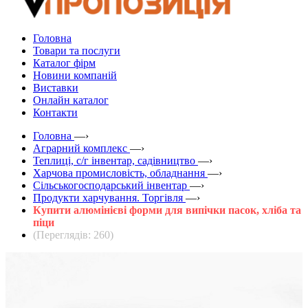
Головна
Товари та послуги
Каталог фірм
Новини компаній
Виставки
Онлайн каталог
Контакти
Головна
—›
Аграрний комплекс
—›
Теплиці, с/г інвентар, садівництво
—›
Харчова промисловість, обладнання
—›
Сільськогосподарський інвентар
—›
Продукти харчування. Торгівля
—›
Купити алюмінієві форми для випічки пасок, хліба та
піци
(Переглядів: 260)