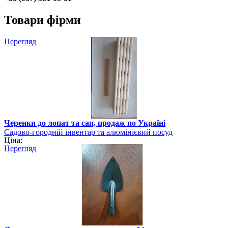
Товари фірми
Перегляд
Черенки до лопат та сап, продаж по Україні
Садово-городній інвентар та алюмінієвий посуд
Ціна:
Перегляд