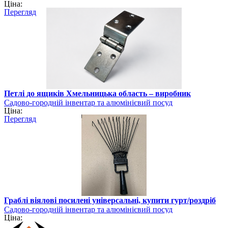
Ціна:
Перегляд
Петлі до ящиків Хмельницька область – виробник
Садово-городній інвентар та алюмінієвий посуд
Ціна:
Перегляд
Граблі віялові посилені універсальні, купити гурт/роздріб
Садово-городній інвентар та алюмінієвий посуд
Ціна: