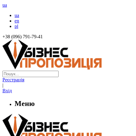
ua
ua
en
pl
+38 (096) 791-79-41
Реєстрація
|
Вхід
Меню