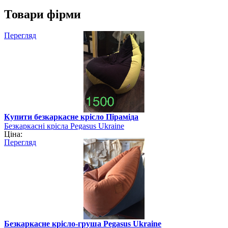
Товари фірми
Перегляд
Купити безкаркасне крісло Піраміда
Безкаркасні крісла Pegasus Ukraine
Ціна:
Перегляд
Безкаркасне крісло-груша Pegasus Ukraine