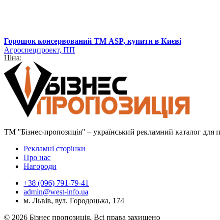
Горошок консервований ТМ ASP, купити в Києві
Агроспецпроект, ПП
Ціна:
ТМ "Бізнес-пропозиція" – український рекламний каталог для пр
Рекламні сторінки
Про нас
Нагороди
+38 (096) 791-79-41
admin@west-info.ua
м. Львів, вул. Городоцька, 174
© 2026 Бізнес пропозиція. Всі права захищено