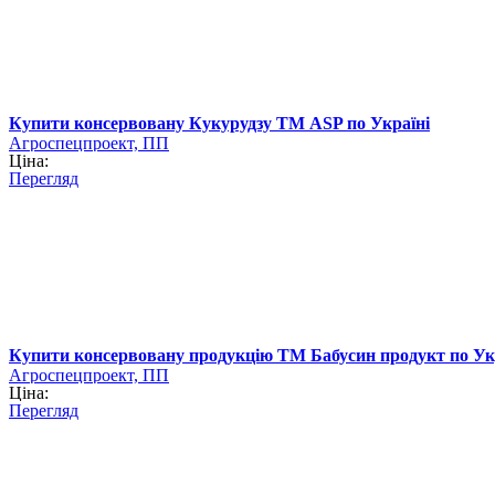
Купити консервовану Кукурудзу ТМ ASP по Україні
Агроспецпроект, ПП
Ціна:
Перегляд
Купити консервовану продукцію ТМ Бабусин продукт по Ук
Агроспецпроект, ПП
Ціна:
Перегляд