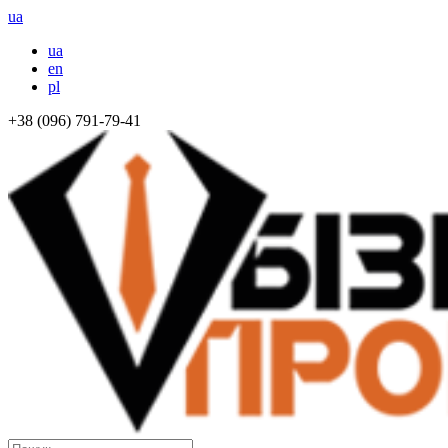
ua
ua
en
pl
+38 (096) 791-79-41