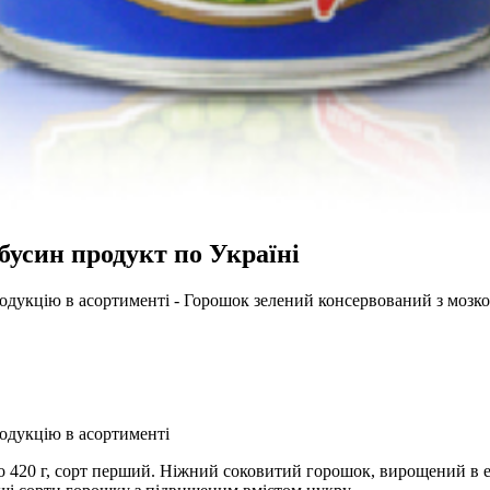
усин продукт по Україні
дукцію в асортименті - Горошок зелений консервований з мозк
одукцію в асортименті
о 420 г, сорт перший. Ніжний соковитий горошок, вирощений в ек