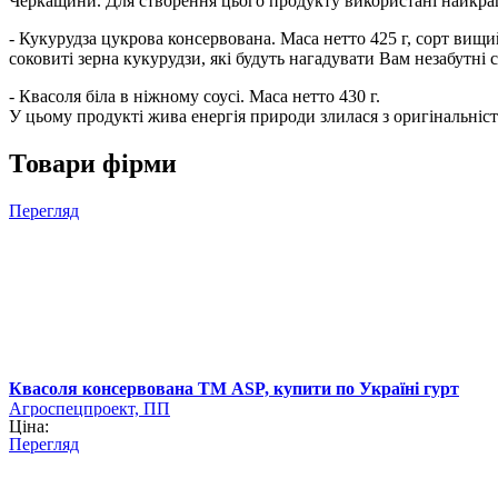
Черкащини. Для створення цього продукту використані найкра
- Кукурудза цукрова консервована. Маса нетто 425 г, сорт вищи
соковиті зерна кукурудзи, які будуть нагадувати Вам незабутні с
- Квасоля біла в ніжному соусі. Маса нетто 430 г.
У цьому продукті жива енергія природи злилася з оригінальніс
Товари фірми
Перегляд
Квасоля консервована ТМ ASP, купити по Україні гурт
Агроспецпроект, ПП
Ціна:
Перегляд