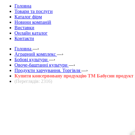
Головна
Товари та послуги
Каталог фірм
Новини компаній
Виставки
Онлайн каталог
Контакти
Головна
—›
Аграрний комплекс
—›
Бобові культури
—›
Овоче-баштанні культури
—›
Продукти харчування. Торгівля
—›
Купити консервовану продукцію ТМ Бабусин продукт 
(Переглядів: 2316)