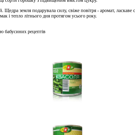
щі сорти горошку з підвищеним вмістом цукру.
й. Щедра земля подарувала силу, свіже повітря - аромат, ласкав
мак і тепло літнього дня протягом усього року.
тю бабусиних рецептів