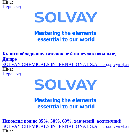
Ціна:
барію (хімічна продукція)
Перегляд
Купити обладнання газоочисне й пилеуловлювальне,
Дніпро
SOLVAY CHEMICALS INTERNATIONAL S.A. - сода, сульфат
Ціна:
барію (хімічна продукція)
Перегляд
Пероксид водню 35%, 50%, 60%, харчовий, асептичний
SOLVAY CHEMICALS INTERNATIONAL S.A. - сода, сульфат
Ціна:
барію (хімічна продукція)