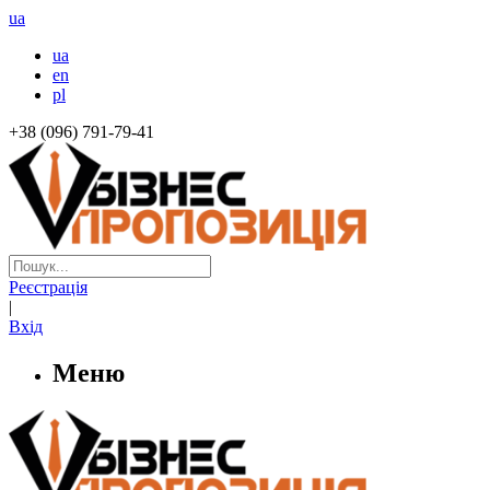
ua
ua
en
pl
+38 (096) 791-79-41
Реєстрація
|
Вхід
Меню