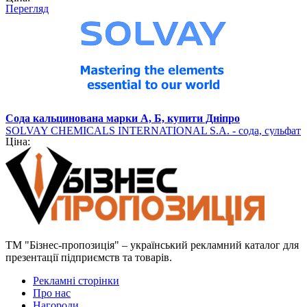
Перегляд
Сода кальцинована марки А, Б, купити Дніпро
SOLVAY CHEMICALS INTERNATIONAL S.A. - сода, сульфат
Ціна:
барію (хімічна продукція)
ТМ "Бізнес-пропозиція" – український рекламний каталог для
презентації підприємств та товарів.
Рекламні сторінки
Про нас
Нагороди