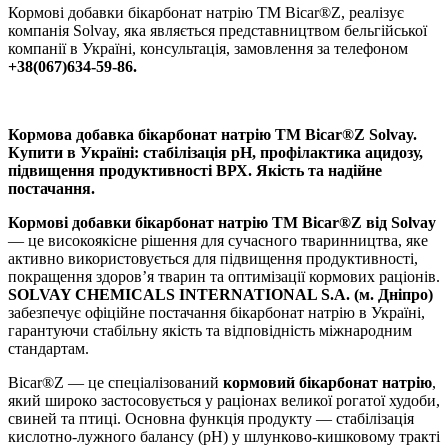
Кормові добавки бікарбонат натрію TM Bicar®Z, реалізує
компанія Solvay, яка являється представництвом бельгійської
компанії в Україні, консультація, замовлення за телефоном
+38(067)634-59-86.
Кормова добавка бікарбонат натрію TM Bicar®Z Solvay.
Купити в Україні: стабілізація pH, профілактика ацидозу,
підвищення продуктивності ВРХ. Якість та надійне
постачання.
Кормові добавки бікарбонат натрію TM Bicar®Z від Solvay
— це високоякісне рішення для сучасного тваринництва, яке
активно використовується для підвищення продуктивності,
покращення здоров’я тварин та оптимізації кормових раціонів.
SOLVAY CHEMICALS INTERNATIONAL S.A. (м. Дніпро)
забезпечує офіційне постачання бікарбонат натрію в Україні,
гарантуючи стабільну якість та відповідність міжнародним
стандартам.
Bicar®Z — це спеціалізований
кормовий бікарбонат натрію
,
який широко застосовується у раціонах великої рогатої худоби,
свиней та птиці. Основна функція продукту — стабілізація
кислотно-лужного балансу (pH) у шлунково-кишковому тракті