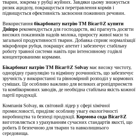
тварин, зокрема у рубці жуйних. Завдяки цьому знижується
ризик ацидозу, покращується перетравлення кормів і
підвищується ефективність засвоєння поживних речовин.
Використання
бікарбонату натрію TM Bicar®Z купити
Дніпро
рекомендується для господарств, які прагнуть досягти
високих показників надоїв молока, приросту живої маси та
загальної продуктивності тварин. Добавка сприяє нормалізації
мікрофлори рубця, покращує апетит і забезпечує стабільну
роботу травної системи навіть при інтенсивному годівлі
концентрованими кормами.
Бікарбонат натрію TM Bicar®Z Solvay
має високу чистоту,
однорідну грануляцію та відмінну розчинність, що забезпечує
зручність у використанні та рівномірний розподіл у кормових
сумішах. Це особливо важливо для великих агропідприємств
та комбікормових заводів, де необхідна стабільна якість кожної
партії продукції.
Компанія Solvay, як світовий лідер у сфері хімічної
промисловості, приділяє особливу увагу екологічності
виробництва та безпеці продукції.
Кормова сода Bicar®Z
виготовляється з урахуванням сучасних стандартів якості, що
робить її безпечною для тварин та навколишнього
середовища.