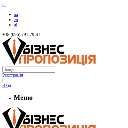
ua
ua
en
pl
+38 (096) 791-79-41
Реєстрація
|
Вхід
Меню