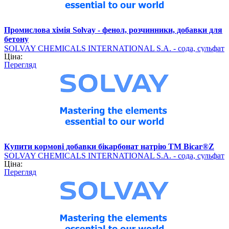
Промислова хімія Solvay - фенол, розчинники, добавки для
бетону
SOLVAY CHEMICALS INTERNATIONAL S.A. - сода, сульфат
Ціна:
барію (хімічна продукція)
Перегляд
Купити кормові добавки бікарбонат натрію TM Bicar®Z
SOLVAY CHEMICALS INTERNATIONAL S.A. - сода, сульфат
Ціна:
барію (хімічна продукція)
Перегляд