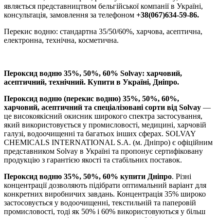
являється представництвом бельгійської компанії в Україні,
консультація, замовлення за телефоном
+38(067)634-59-86.
Перекис водню: стандартна 35/50/60%, харчова, асептична,
електронна, технічна, косметична.
Пероксид водню 35%, 50%, 60% Solvay: харчовий,
асептичний, технічний. Купити в Україні, Дніпро.
Пероксид водню (перекис водню) 35%, 50%, 60%,
харчовий, асептичний та спеціалізовані сорти від Solvay
—
це високоякісний окисник широкого спектра застосування,
який використовується у промисловості, медицині, харчовій
галузі, водоочищенні та багатьох інших сферах. SOLVAY
CHEMICALS INTERNATIONAL S.A. (м. Дніпро) є офіційним
представником Solvay в Україні та пропонує сертифіковану
продукцію з гарантією якості та стабільних поставок.
Пероксид водню 35%, 50%, 60% купити Дніпро
. Різні
концентрації дозволяють підібрати оптимальний варіант для
конкретних виробничих завдань. Концентрація 35% широко
застосовується у водоочищенні, текстильній та паперовій
промисловості, тоді як 50% і 60% використовуються у більш