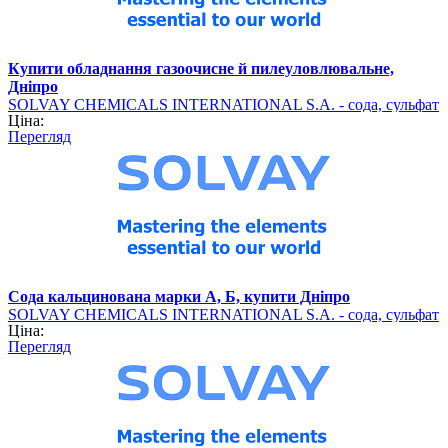
Купити обладнання газоочисне й пилеуловлювальне,
Дніпро
SOLVAY CHEMICALS INTERNATIONAL S.A. - сода, сульфат
Ціна:
барію (хімічна продукція)
Перегляд
Сода кальцинована марки А, Б, купити Дніпро
SOLVAY CHEMICALS INTERNATIONAL S.A. - сода, сульфат
Ціна:
барію (хімічна продукція)
Перегляд