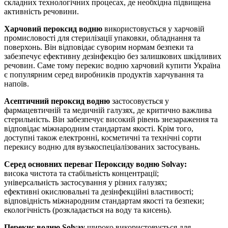
складних технологічних процесах, де необхідна підвищена
активність речовини.
Харчовий пероксид водню
використовується у харчовій
промисловості для стерилізації упаковки, обладнання та
поверхонь. Він відповідає суворим нормам безпеки та
забезпечує ефективну дезінфекцію без залишкових шкідливих
речовин. Саме тому перекис водню харчовий купити Україна
є популярним серед виробників продуктів харчування та
напоїв.
Асептичний пероксид водню
застосовується у
фармацевтичній та медичній галузях, де критично важлива
стерильність. Він забезпечує високий рівень знезараження та
відповідає міжнародним стандартам якості. Крім того,
доступні також електронні, косметичні та технічні сорти
перекису водню для вузькоспеціалізованих застосувань.
Серед основних переваг Пероксиду водню Solvay:
висока чистота та стабільність концентрації;
універсальність застосування у різних галузях;
ефективні окислювальні та дезінфекційні властивості;
відповідність міжнародним стандартам якості та безпеки;
екологічність (розкладається на воду та кисень).
Перекис водню Solvay
широко використовується для