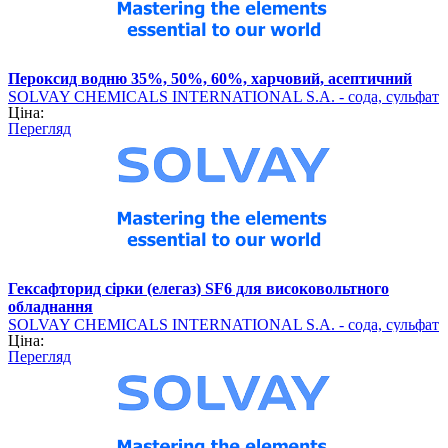
Пероксид водню 35%, 50%, 60%, харчовий, асептичний
SOLVAY CHEMICALS INTERNATIONAL S.A. - сода, сульфат
Ціна:
барію (хімічна продукція)
Перегляд
Гексафторид сірки (елегаз) SF6 для високовольтного
обладнання
SOLVAY CHEMICALS INTERNATIONAL S.A. - сода, сульфат
Ціна:
барію (хімічна продукція)
Перегляд