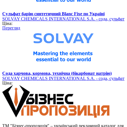
Сульфат барію синтетичний Blanc Fixe по Україні
SOLVAY CHEMICALS INTERNATIONAL S.A. - сода, сульфат
Ціна:
барію (хімічна продукція)
Перегляд
Сода харчова, кормова, технічна (бікарбонат натрію)
SOLVAY CHEMICALS INTERNATIONAL S.A. - сода, сульфат
Ціна:
барію (хімічна продукція)
ТМ "Бізнес-пропозиція" – український рекламний каталог для