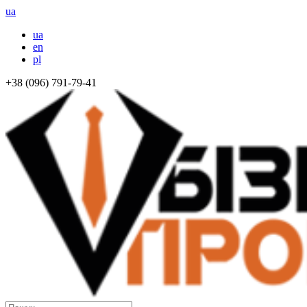
ua
ua
en
pl
+38 (096) 791-79-41