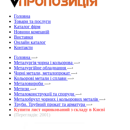
Головна
Товари та послуги
Каталог фірм
Новини компаній
Виставки
Онлайн каталог
Контакти
Головна
—›
Металургія чорна і кольорова
—›
Металургійне обладнання
—›
Чорні метали, металопрокат
—›
Кольорові метали і сплави
—›
Металовироби
—›
Метизи
—›
Металоконструкції та споруди
—›
Металобрухт чорних і кольорових металів
—›
Труби. Трубний прокат та арматура
—›
Купити лист оцинкований з складу в Києві
(Переглядів: 2001)