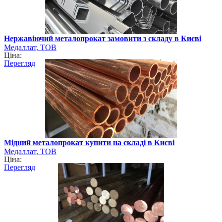
Нержавіючий металопрокат замовити з складу в Києві
Медаллат, ТОВ
Ціна:
Перегляд
Мідний металопрокат купити на складі в Києві
Медаллат, ТОВ
Ціна:
Перегляд