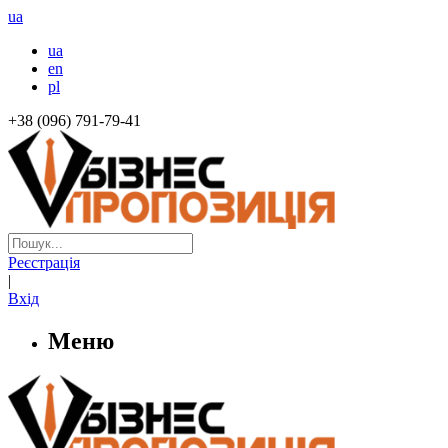
ua
ua
en
pl
+38 (096) 791-79-41
Реєстрація
|
Вхід
Меню