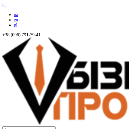
ua
ua
en
pl
+38 (096) 791-79-41