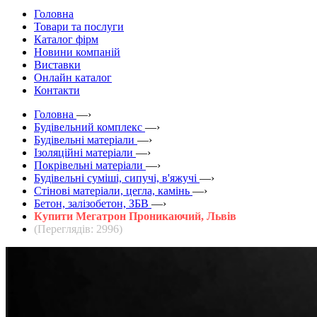
Головна
Товари та послуги
Каталог фірм
Новини компаній
Виставки
Онлайн каталог
Контакти
Головна
—›
Будівельний комплекс
—›
Будівельні матеріали
—›
Ізоляційні матеріали
—›
Покрівельні матеріали
—›
Будівельні суміші, сипучі, в'яжучі
—›
Стінові матеріали, цегла, камінь
—›
Бетон, залізобетон, ЗБВ
—›
Купити Мегатрон Проникаючий, Львів
(Переглядів: 2996)