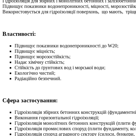
Гідроізоляція для збірних і монолітних бетонних і залізобето
Підвищує показники водонепроникності, міцності, морозостійкост
Використовується для гідроізоляції поверхонь, що мають, трі
Властивості:
Підвищує показники водонепроникності до W20;
Підвищує міцність;
Підвищує морозостійкість;
Надає хімічну стійкість;
Стійкість до ґрунтових вод і морської води;
Екологічно чистий;
Радіаційно безпечний.
Сфера застосування:
Гідроізоляція збірних бетонних конструкцій (фундаментні б
Виконання горизонтальної гідроізоляції;
Гідроізоляція монолітних бетонних конструкцій (плити фун
Гідроізоляція промислових споруд (плити фундаменту, колон
Гідроізоляція споруд аграрного сектору (силоси, бункери, га