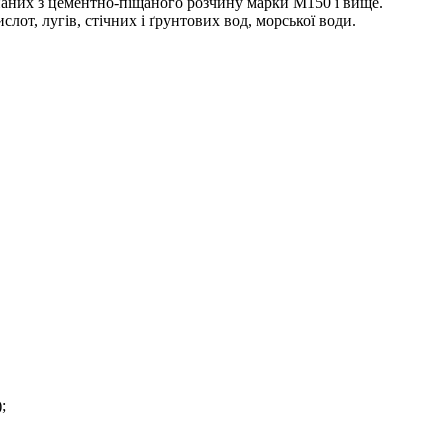
онаних з цементно-піщаного розчину марки М150 і вище.
лот, лугів, стічних і ґрунтових вод, морської води.
;