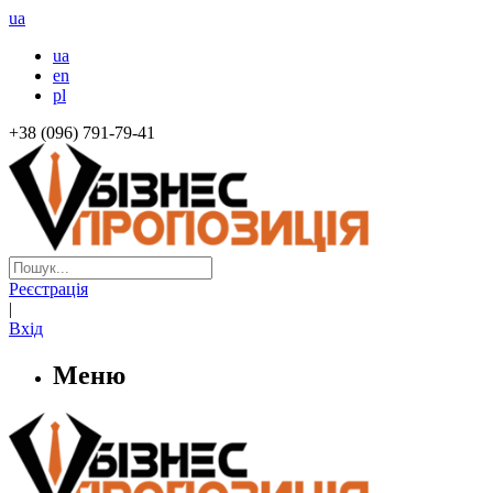
ua
ua
en
pl
+38 (096) 791-79-41
Реєстрація
|
Вхід
Меню