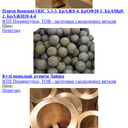
Плити бронзові ОЦС 5-5-5, БрАЖ9-4, БрОФ10-1, БрАМц9-
2, БрАЖН10-4-4
ВТП Промресурси, ТОВ - заготовки з кольорових металів
Ціна:
Перегляд
Кулі помольні, купити Дніпро
ВТП Промресурси, ТОВ - заготовки з кольорових металів
Ціна:
Перегляд