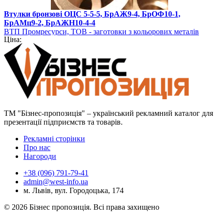
Втулки бронзові ОЦС 5-5-5, БрАЖ9-4, БрОФ10-1,
БрАМц9-2, БрАЖН10-4-4
ВТП Промресурси, ТОВ - заготовки з кольорових металів
Ціна:
ТМ "Бізнес-пропозиція" – український рекламний каталог для
презентації підприємств та товарів.
Рекламні сторінки
Про нас
Нагороди
+38 (096) 791-79-41
admin@west-info.ua
м. Львів, вул. Городоцька, 174
© 2026 Бізнес пропозиція. Всі права захищено