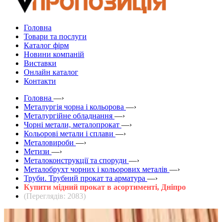
Головна
Товари та послуги
Каталог фірм
Новини компаній
Виставки
Онлайн каталог
Контакти
Головна
—›
Металургія чорна і кольорова
—›
Металургійне обладнання
—›
Чорні метали, металопрокат
—›
Кольорові метали і сплави
—›
Металовироби
—›
Метизи
—›
Металоконструкції та споруди
—›
Металобрухт чорних і кольорових металів
—›
Труби. Трубний прокат та арматура
—›
Купити мідний прокат в асортименті, Дніпро
(Переглядів: 2083)