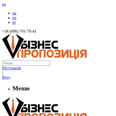
ua
ua
en
pl
+38 (096) 791-79-41
Реєстрація
|
Вхід
Меню