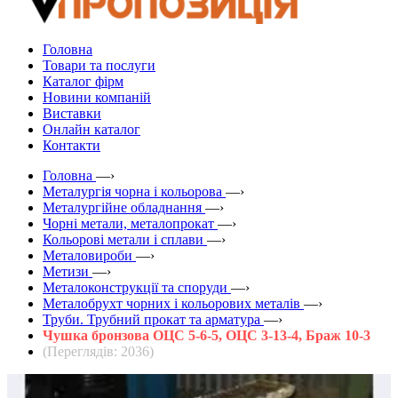
Головна
Товари та послуги
Каталог фірм
Новини компаній
Виставки
Онлайн каталог
Контакти
Головна
—›
Металургія чорна і кольорова
—›
Металургійне обладнання
—›
Чорні метали, металопрокат
—›
Кольорові метали і сплави
—›
Металовироби
—›
Метизи
—›
Металоконструкції та споруди
—›
Металобрухт чорних і кольорових металів
—›
Труби. Трубний прокат та арматура
—›
Чушка бронзова ОЦС 5-6-5, ОЦС 3-13-4, Браж 10-3
(Переглядів: 2036)