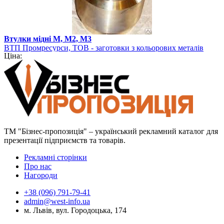
Втулки мідні М, М2, М3
ВТП Промресурси, ТОВ - заготовки з кольорових металів
Ціна:
ТМ "Бізнес-пропозиція" – український рекламний каталог для
презентації підприємств та товарів.
Рекламні сторінки
Про нас
Нагороди
+38 (096) 791-79-41
admin@west-info.ua
м. Львів, вул. Городоцька, 174