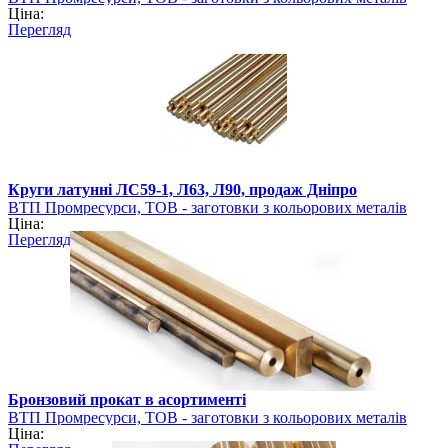
Ціна:
Перегляд
Круги латунні ЛС59-1, Л63, Л90, продаж Дніпро
ВТП Промресурси, ТОВ - заготовки з кольорових металів
Ціна:
Перегляд
Бронзовий прокат в асортименті
ВТП Промресурси, ТОВ - заготовки з кольорових металів
Ціна: