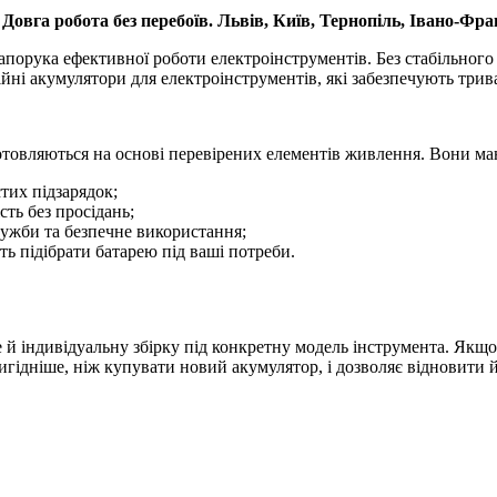
Довга робота без перебоїв. Львів, Київ, Тернопіль, Івано-Фра
запорука ефективної роботи електроінструментів. Без стабільног
йні акумулятори для електроінструментів, які забезпечують трива
отовляються на основі перевірених елементів живлення. Вони ма
тих підзарядок;
сть без просідань;
лужби та безпечне використання;
ть підібрати батарею під ваші потреби.
е й індивідуальну збірку під конкретну модель інструмента. Якщ
игідніше, ніж купувати новий акумулятор, і дозволяє відновити й