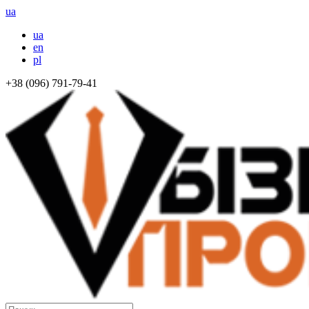
ua
ua
en
pl
+38 (096) 791-79-41