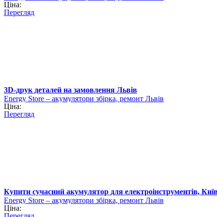
Ціна:
Перегляд
3D-друк деталей на замовлення Львів
Еnergy Store – акумулятори збірка, ремонт Львів
Ціна:
Перегляд
Купити сучасний акумулятор для електроінструментів, Киї
Еnergy Store – акумулятори збірка, ремонт Львів
Ціна:
Перегляд