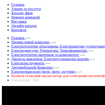
Головна
Товари та послуги
Каталог фірм
Новини компаній
Виставки
Онлайн каталог
Контакти
Головна
—›
Промисловий комплекс
—›
Електротехнічне обладнання. Електрощитове устаткуванн
Електродвигуни. Генератори. Трансформатори
—›
Електротехнічні матеріали та компоненти
—›
Джерела живлення. Електроустановочні вироби
—›
Електроінструменти
—›
Автомобільний Комплекс
—›
Електротранспорт (вело, мото, скутери)
—›
Купити сучасний акумулятор для електроінструментів
(Переглядів: 740)