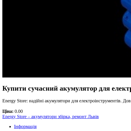
Купити сучасний акумулятор для електр
Energy Store: надійні акумулятори для електроінструментів. Дов
Ціна:
0.00
Еnergy Store – акумулятори збірка, ремонт Львів
Інформація