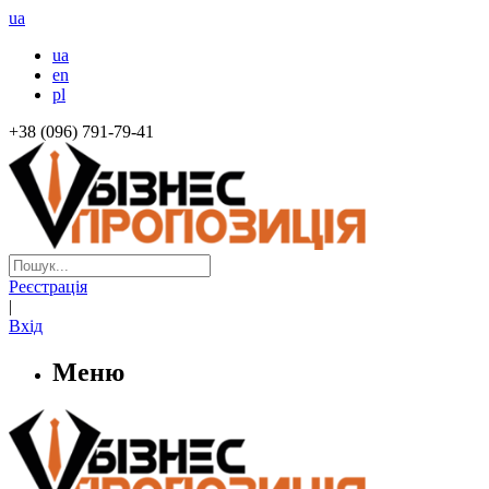
ua
ua
en
pl
+38 (096) 791-79-41
Реєстрація
|
Вхід
Меню