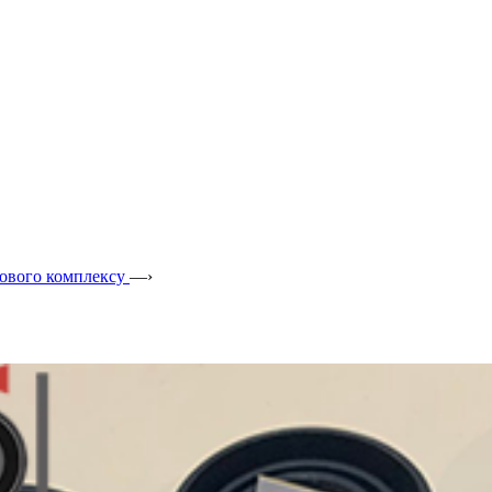
лового комплексу
—›