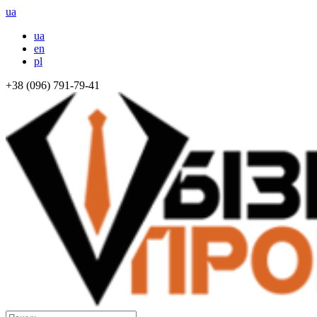
ua
ua
en
pl
+38 (096) 791-79-41