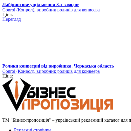
Лабіринтове ущільнення 3-х заходне
Conrol (Конрол), виробник роликів для конвеєра
Ціна:
Перегляд
Ролики конвеєрні від виробника, Черкаська область
Conrol (Конрол), виробник роликів для конвеєра
Ціна:
ТМ "Бізнес-пропозиція" – український рекламний каталог для пр
Рекламні сторінки