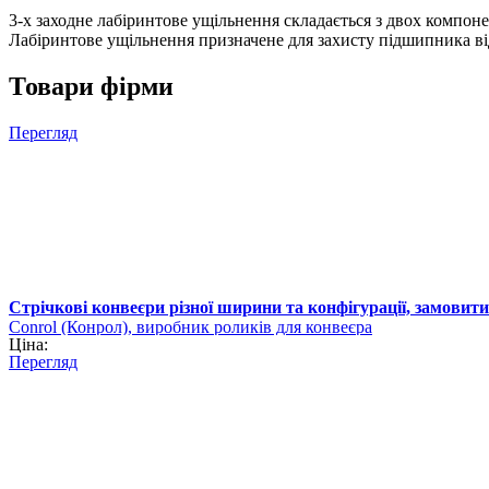
3-х заходнe лабіринтове ущільнення складається з двох компоне
Лабіринтове ущільнення призначене для захисту підшипника ві
Товари фірми
Перегляд
Стрічкові конвеєри різної ширини та конфігурації, замовити
Conrol (Конрол), виробник роликів для конвеєра
Ціна:
Перегляд