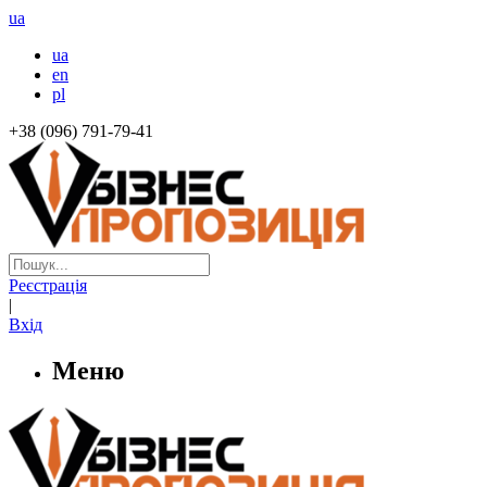
ua
ua
en
pl
+38 (096) 791-79-41
Реєстрація
|
Вхід
Меню