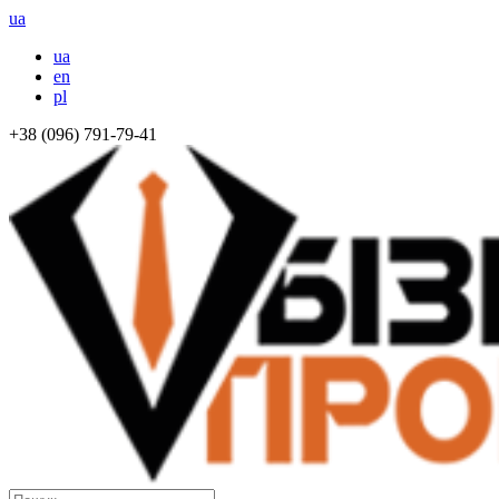
ua
ua
en
pl
+38 (096) 791-79-41