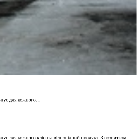
понує для кожного…
нує для кожного клієнта відповідний продукт. З розвитком