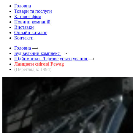
Головна
Товари та послуги
Каталог фірм
Новини компаній
Виставки
Онлайн каталог
Контакти
Головна
—›
Будівельний комплекс
—›
Підйомники. Ліфтове устаткування
—›
Ланцюги снігові Pewag
(Переглядів: 1994)