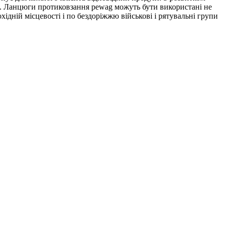
в. Ланцюги протиковзання pewag можуть бути використані не
хідній місцевості і по бездоріжжю військові і рятувальні групи