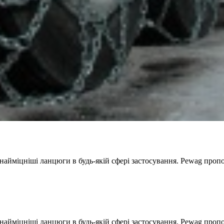
 найміцніші ланцюги в будь-якій сфері застосування. Рewag про
найміцніші ланцюги в будь-якій сфері застосування. Рewag пропо