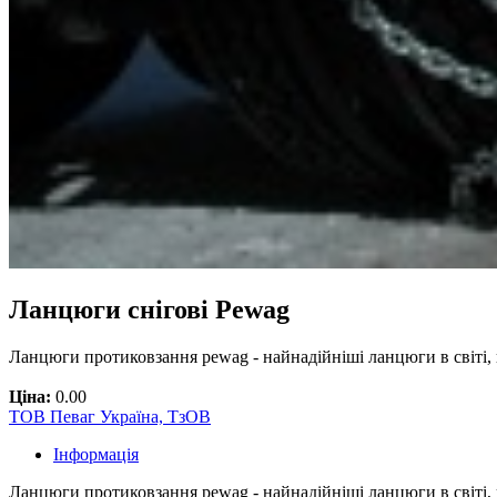
Ланцюги снігові Pewag
Ланцюги протиковзання pewag - найнадійніші ланцюги в світі,
Ціна:
0.00
ТОВ Певаг Україна, ТзОВ
Інформація
Ланцюги протиковзання pewag - найнадійніші ланцюги в світі, 