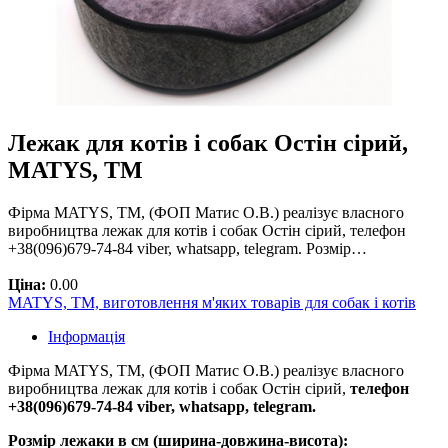
Лежак для котів і собак Остін сірий,
MATYS, ТМ
Фірма MATYS, ТМ, (ФОП Матис О.В.) реалізує власного
виробництва лежак для котів і собак Остін сірий, телефон
+38(096)679-74-84 viber, whatsapp, telegram. Розмір…
Ціна:
0.00
MATYS, ТМ, виготовлення м'яких товарів для собак і котів
Інформація
Фірма MATYS, ТМ, (ФОП Матис О.В.) реалізує власного
виробництва лежак для котів і собак Остін сірий,
телефон
+38(096)679-74-84 viber, whatsapp, telegram.
Розмір лежаки в см (ширина-довжина-висота):