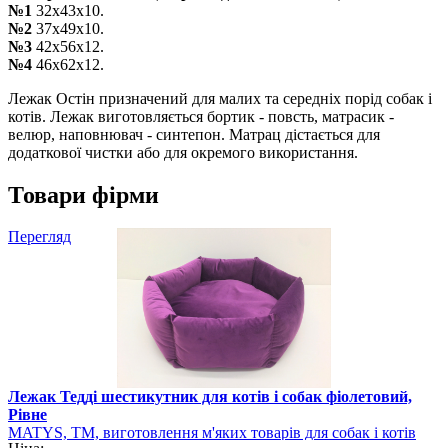
№1
32х43х10.
№2
37х49х10.
№3
42х56х12.
№4
46х62х12.
Лежак Остін призначений для малих та середніх порід собак і
котів. Лежак виготовляється бортик - повсть, матрасик -
велюр, наповнювач - синтепон. Матрац дістається для
додаткової чистки або для окремого використання.
Товари фірми
Перегляд
Лежак Тедді шестикутник для котів і собак фіолетовий,
Рівне
MATYS, ТМ, виготовлення м'яких товарів для собак і котів