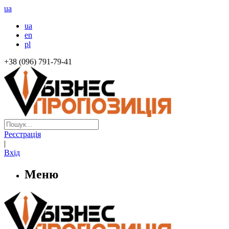
ua
ua
en
pl
+38 (096) 791-79-41
Реєстрація
|
Вхід
Меню