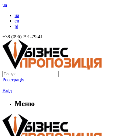
ua
ua
en
pl
+38 (096) 791-79-41
Реєстрація
|
Вхід
Меню