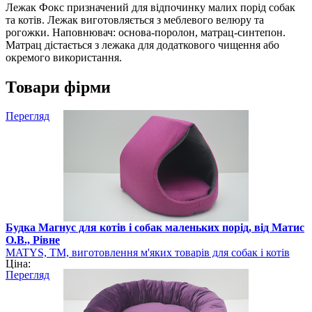
Лежак Фокс призначений для відпочинку малих порід собак
та котів. Лежак виготовляється з меблевого велюру та
рогожки. Наповнювач: основа-поролон, матрац-синтепон.
Матрац дістається з лежака для додаткового чищення або
окремого використання.
Товари фірми
Перегляд
Будка Магнус для котів і собак маленьких порід, від Матис
О.В., Рівне
MATYS, ТМ, виготовлення м'яких товарів для собак і котів
Ціна:
Перегляд