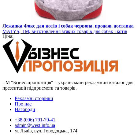
Лежанка Фокс для котів і собак червона, продаж, доставка
MATYS, ТМ, виготовлення м'яких товарів для собак і котів
Ціна:
ТМ "Бізнес-пропозиція" – український рекламний каталог для
презентації підприємств та товарів.
Рекламні сторінки
Про нас
Нагороди
+38 (096) 791-79-41
admin@west-info.ua
м. Львів, вул. Городоцька, 174