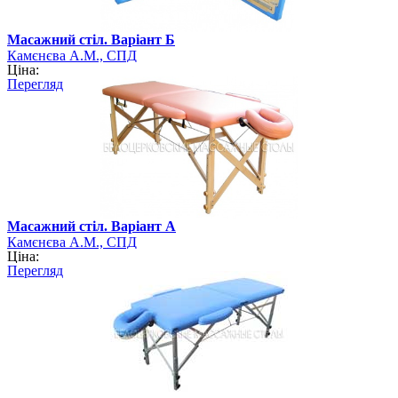
Масажний стіл. Варіант Б
Камєнєва А.М., СПД
Ціна:
Перегляд
Масажний стіл. Варіант А
Камєнєва А.М., СПД
Ціна:
Перегляд