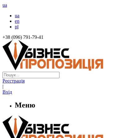
ua
ua
en
pl
+38 (096) 791-79-41
Реєстрація
|
Вхід
Меню