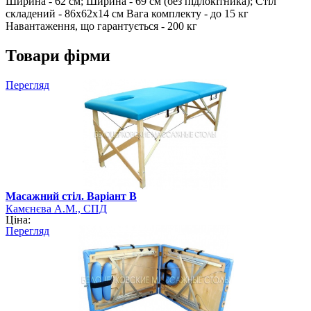
Ширина - 62 см; Ширина - 69 см (без підлокітника); Стіл
складений - 86х62х14 см Вага комплекту - до 15 кг
Навантаження, що гарантується - 200 кг
Товари фірми
Перегляд
Масажний стіл. Варіант В
Камєнєва А.М., СПД
Ціна:
Перегляд