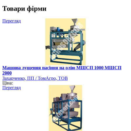
Товари фірми
Перегляд
Машина лущення насіння на олію МШСП 1000 МШСП
2000
Захарченко, ПП / ТомАгро, ТОВ
Ціна:
Перегляд