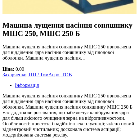
Машина лущення насіння соняшнику
МШС 250, МШС 250 Б
Машина лущення насіння соняшнику МШС 250 призначена
для відділення ядра насіння соняшнику від плодової
оболонки. Машина лущення насіння…
Ціна:
0.00
Захарченко, ПП / ТомАгро, ТОВ
Інформація
Машина лущення насіння соняшнику МШС 250 призначена
для відділення ядра насіння соняшнику від плодової
оболонки. Машина лущення насіння соняшнику МШС 250 Б
має додаткове розсівання, що забезпечує калібрування ядра
для більш якісного очищення зерна на вібропневмостоли.
Особливості: простота і надійність експлуатації; якісно новий
відцентровий чистильник; досконала система аспірації;
модернізована система розсіву.