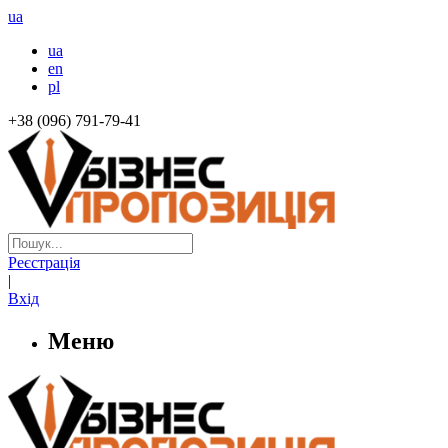
ua
ua
en
pl
+38 (096) 791-79-41
Реєстрація
|
Вхід
Меню