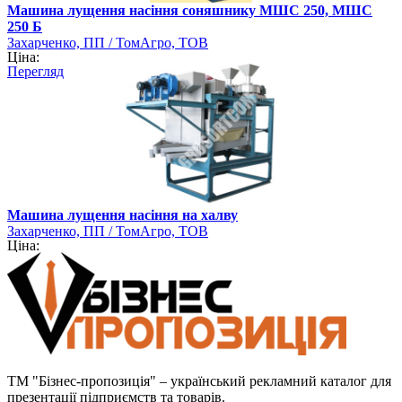
Машина лущення насіння соняшнику МШС 250, МШС
250 Б
Захарченко, ПП / ТомАгро, ТОВ
Ціна:
Перегляд
Машина лущення насіння на халву
Захарченко, ПП / ТомАгро, ТОВ
Ціна:
ТМ "Бізнес-пропозиція" – український рекламний каталог для
презентації підприємств та товарів.