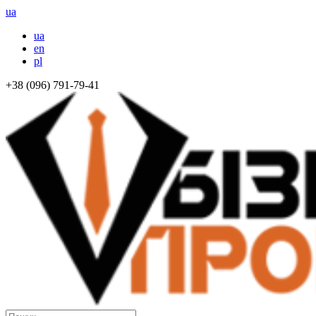
ua
ua
en
pl
+38 (096) 791-79-41