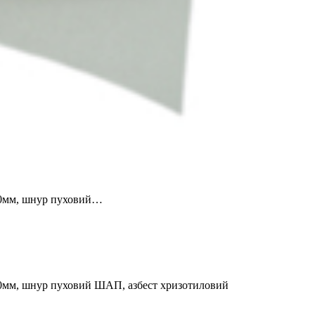
-60мм, шнур пуховий…
-60мм, шнур пуховий ШАП, азбест хризотиловий