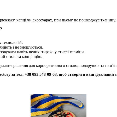
 рюкзаку, кепці чи аксесуарах, при цьому не пошкоджує тканину.
в?
х технологій.
яніють і не зношуються.
овувати навіть великі тиражі у стислі терміни.
кий стиль та концепцію.
деальне рішення для корпоративного стилю, подарунків та пам’ят
ctory за тел. +38 093 548-09-68, щоб створити ваш ідеальний 