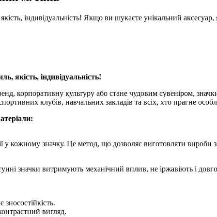
ь, якість, індивідуальність! Якщо ви шукаєте унікальний аксесуар
ль, якість, індивідуальність!
нд, корпоративну культуру або стане чудовим сувеніром, значки з
спортивних клубів, навчальних закладів та всіх, хто прагне особл
матеріали:
лінії у кожному значку. Це метод, що дозволяє виготовляти виро
тунні значки витримують механічний вплив, не іржавіють і довго
є зносостійкість.
контрастний вигляд.