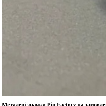
Металеві значки Pin Factory на замовле