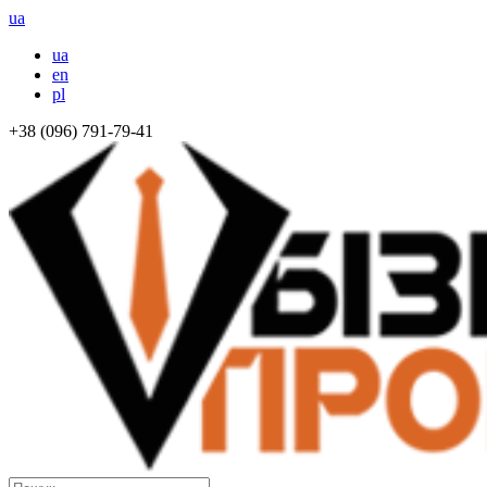
ua
ua
en
pl
+38 (096) 791-79-41