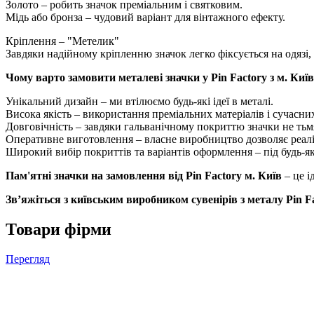
Золото – робить значок преміальним і святковим.
Мідь або бронза – чудовий варіант для вінтажного ефекту.
Кріплення – "Метелик"
Завдяки надійному кріпленню значок легко фіксується на одязі,
Чому варто замовити металеві значки у Pin Factory з м. Киї
Унікальний дизайн – ми втілюємо будь-які ідеї в металі.
Висока якість – використання преміальних матеріалів і сучасни
Довговічність – завдяки гальванічному покриттю значки не тьм
Оперативне виготовлення – власне виробництво дозволяє реаліз
Широкий вибір покриттів та варіантів оформлення – під будь-я
Пам'ятні значки на замовлення від Pin Factory
м. Київ
– це і
Зв’яжіться з київським виробником сувенірів з металу Pin Fa
Товари фірми
Перегляд