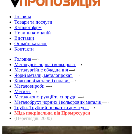
Головна
Товари та послуги
Каталог фірм
Новини компаній
Виставки
Онлайн каталог
Контакти
Головна
—›
Металургія чорна і кольорова
—›
Металургійне обладнання
—›
Чорні метали, металопрокат
—›
Кольорові метали і сплави
—›
Металовироби
—›
Метизи
—›
Металоконструкції та споруди
—›
Металобрухт чорних і кольорових металів
—›
Труби. Трубний прокат та арматура
—›
Мідь покрівельна від Промресурси
(Переглядів: 2000)