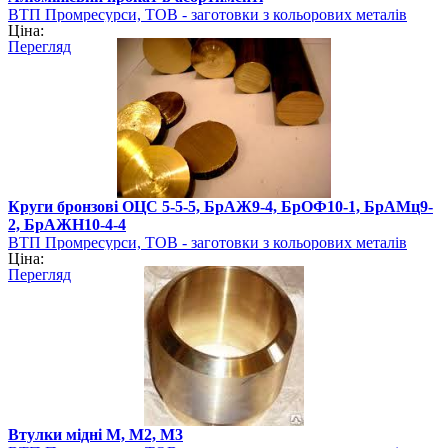
ВТП Промресурси, ТОВ - заготовки з кольорових металів
Ціна:
Перегляд
Круги бронзові ОЦС 5-5-5, БрАЖ9-4, БрОФ10-1, БрАМц9-
2, БрАЖН10-4-4
ВТП Промресурси, ТОВ - заготовки з кольорових металів
Ціна:
Перегляд
Втулки мідні М, М2, М3