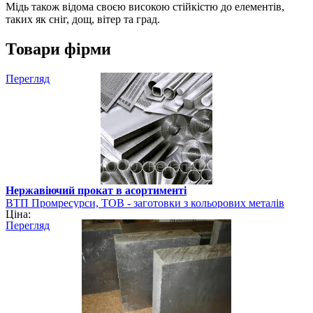
Мідь також відома своєю високою стійкістю до елементів,
таких як сніг, дощ, вітер та град.
Товари фірми
Перегляд
Нержавіючий прокат в асортименті
ВТП Промресурси, ТОВ - заготовки з кольорових металів
Ціна:
Перегляд