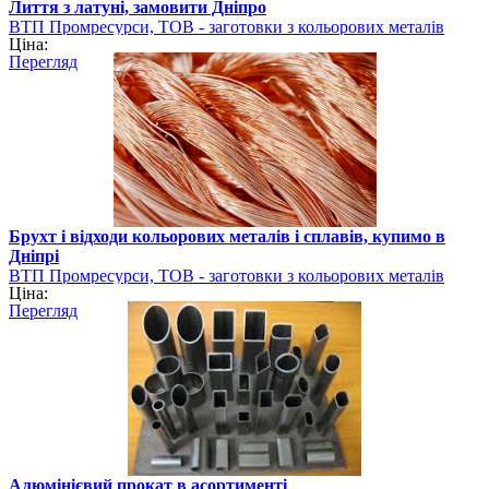
Лиття з латуні, замовити Дніпро
ВТП Промресурси, ТОВ - заготовки з кольорових металів
Ціна:
Перегляд
Брухт і відходи кольорових металів і сплавів, купимо в
Дніпрі
ВТП Промресурси, ТОВ - заготовки з кольорових металів
Ціна:
Перегляд
Алюмінієвий прокат в асортименті