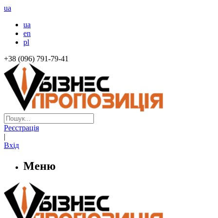
ua
ua
en
pl
+38 (096) 791-79-41
Реєстрація
|
Вхід
Меню