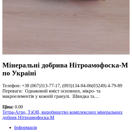
Мінеральні добрива Нітроамофоска-М
по Україні
Телефон: +38 (067)313-77-17, (093)134-94-06(03249) 4-79-89
Переваги: Однаковий вміст основних, мікро- та
макроелементів у кожній гранулі. Швидка та…
Ціна:
0.00
Тетра-Агро, ТзОВ, виробництво комплексних мінеральних
добрив Нітроамофоска-М
Інформація