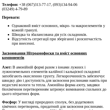
Телефон:
+38 (067)313-77-17, (093)134-94-06
(03249) 4-79-89
Переваги:
Однаковий вміст основних, мікро- та макроелементів у
кожній гранулі.
Швидка та збалансована дія усіх складників.
Відсутність сегрегації при зберіганні і розсипчастість
при внесенні.
Засвоювання Нітроамофоски та вміст основних
компонентів
Азот:
В амонійній формі разом з іонами лужних і
лужноземельних елементів калійної і кальцієвої складової
запобігають окисленню грунту. Легкорозчинність забезпечує
швидку дію і доступність для засвоєння рослинами навіть при
недостачі вологи та тепла. Амонійна форма азоту, завдяки
біохімічним перетворенням затримує вимивання схильних до
цього нітратних форм.
Фосфор:
У вигляді природних сполук, без додаткових
хімічних перетворень, придатний для засвоєння рослинами.