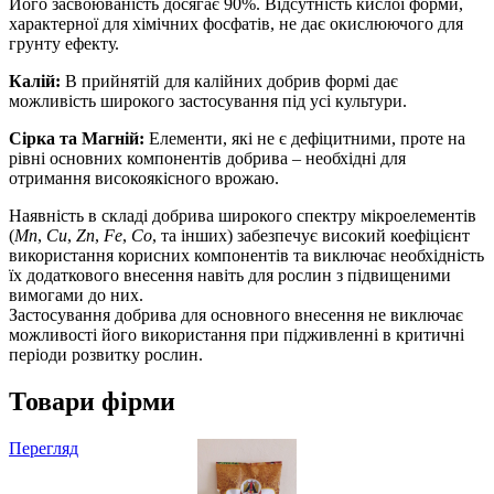
Його засвоюваність досягає 90%. Відсутність кислої форми,
характерної для хімічних фосфатів, не дає окислюючого для
грунту ефекту.
Калій:
В прийнятій для калійних добрив формі дає
можливість широкого застосування під усі культури.
Сірка та Магній:
Елементи, які не є дефіцитними, проте на
рівні основних компонентів добрива – необхідні для
отримання високоякісного врожаю.
Наявність в складі добрива широкого спектру мікроелементів
(
Mn
,
Cu
,
Zn
,
Fe
,
Co
, та інших) забезпечує високий коефіцієнт
використання корисних компонентів та виключає необхідність
їх додаткового внесення навіть для рослин з підвищеними
вимогами до них.
Застосування добрива для основного внесення не виключає
можливості його використання при підживленні в критичні
періоди розвитку рослин.
Товари фірми
Перегляд