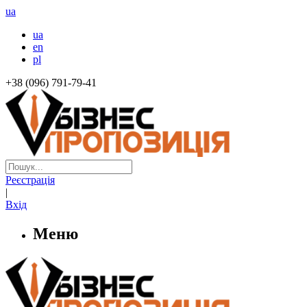
ua
ua
en
pl
+38 (096) 791-79-41
Реєстрація
|
Вхід
Меню