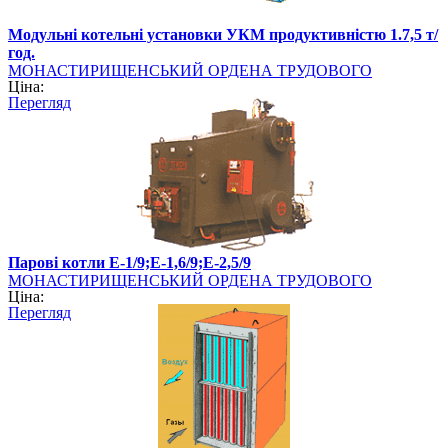
Модульні котельні установки УКМ продуктивністю 1.7,5 т/
год.
МОНАСТИРИЩЕНСЬКИЙ ОРДЕНА ТРУДОВОГО
Ціна:
ЧЕРВОНОГО ПРАПОРА МАШИНОБУДІВНИЙ ЗАВОД,
Перегляд
ВАТ
Парові котли Е-1/9;Е-1,6/9;Е-2,5/9
МОНАСТИРИЩЕНСЬКИЙ ОРДЕНА ТРУДОВОГО
Ціна:
ЧЕРВОНОГО ПРАПОРА МАШИНОБУДІВНИЙ ЗАВОД,
Перегляд
ВАТ