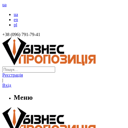
ua
ua
en
pl
+38 (096) 791-79-41
Реєстрація
|
Вхід
Меню