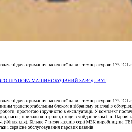
ризначені для отримання насиченої пари з температурою 175° C 
ГО ПРАПОРА МАШИНОБУДІВНИЙ ЗАВОД, ВАТ
изначені для отримання насиченої пари з температурою 175° C і
диним транспортабельним блоком в зібраному вигляді в обмурівц
роботи, простотою і зручністю в експлуатації. У комплект поста
зана, насос, прилади контролю, сходи з майданчиком і ін. Паро
 (Фінляндія). Більше 7 тисяч казанів серії МЗК виробництва ТЕ
ж і сервісне обслуговування парових казанів.