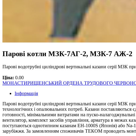
Парові котли МЗК-7АГ-2, МЗК-7 АЖ-2
Парові водотрубні циліндрові вертикальні казани серії МЗК п
Ціна:
0.00
МОНАСТИРИЩЕНСЬКИЙ ОРДЕНА ТРУДОВОГО ЧЕРВОНО
Інформація
Парові водотрубні циліндрові вертикальні казани серії МЗК пр
технологічних і опалювальних потреб. Казани поставляються є
готовності, мінімальними витратами на пуско-налагоджувальні 
вентилятор, комплект засобів управління, арматура в межах ка
поступаються однотипним казанам ЕН-1000S (Японія) або Na-1-l
зарубіжжя. За замовленням споживачів ТЕКОМ проводить монта