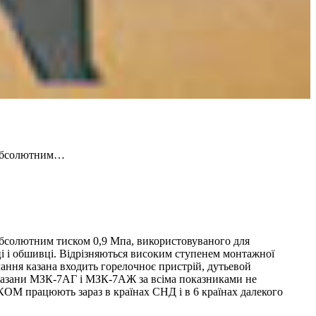
і абсолютним…
 абсолютним тиском 0,9 Мпа, використовуваного для
і і обшивці. Відрізняються високим ступенем монтажної
чання казана входить горелочноє пристрій, дутьевой
ві казани МЗК-7АГ і МЗК-7АЖ за всіма показниками не
КОМ працюють зараз в країнах СНД і в 6 країнах далекого