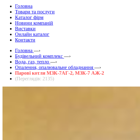
Головна
Товари та послуги
Каталог фірм
Новини компаній
Виставки
Онлайн каталог
Контакти
Головна
—›
Будівельний комплекс
—›
Вода, газ, тепло
—›
Опалення, опалювальне обладнання
—›
Парові котли МЗК-7АГ-2, МЗК-7 АЖ-2
(Переглядів: 2135)