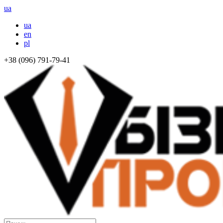
ua
ua
en
pl
+38 (096) 791-79-41