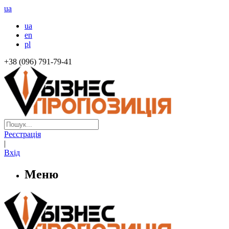
ua
ua
en
pl
+38 (096) 791-79-41
Реєстрація
|
Вхід
Меню