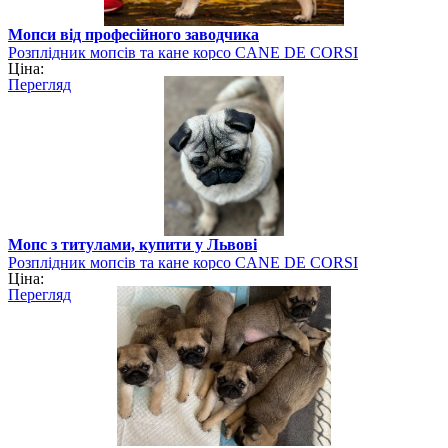
Мопси від професійного заводчика
Розплідник мопсів та кане корсо CANE DE CORSI
Ціна:
Перегляд
Мопс з титулами, купити у Львові
Розплідник мопсів та кане корсо CANE DE CORSI
Ціна:
Перегляд