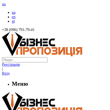
ua
ua
en
pl
+38 (096) 791-79-41
Реєстрація
|
Вхід
Меню