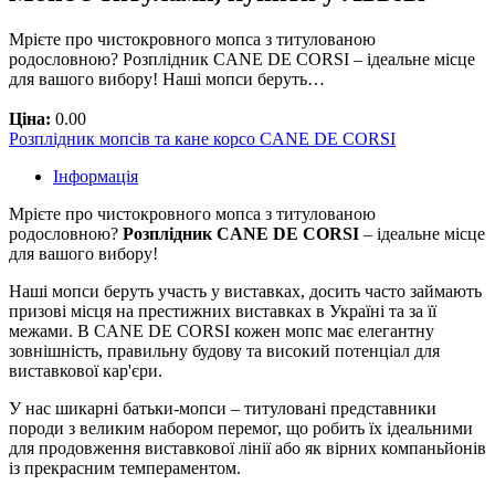
Мрієте про чистокровного мопса з титулованою
родословною? Розплідник CANE DE CORSI – ідеальне місце
для вашого вибору! Наші мопси беруть…
Ціна:
0.00
Розплідник мопсів та кане корсо CANE DE CORSI
Інформація
Мрієте про чистокровного мопса з титулованою
родословною?
Розплідник CANE DE CORSI
– ідеальне місце
для вашого вибору!
Наші мопси беруть участь у виставках, досить часто займають
призові місця на престижних виставках в Україні та за її
межами. В CANE DE CORSI кожен мопс має елегантну
зовнішність, правильну будову та високий потенціал для
виставкової кар'єри.
У нас шикарні батьки-мопси – титуловані представники
породи з великим набором перемог, що робить їх ідеальними
для продовження виставкової лінії або як вірних компаньйонів
із прекрасним темпераментом.