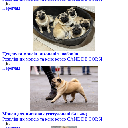
Ціна:
Перегляд
Цуценята мопсів виховані з любов'ю
Розплідник мопсів та кане корсо CANE DE CORSI
Ціна:
Перегляд
Мопси для виставок (титуловані батьки)
Розплідник мопсів та кане корсо CANE DE CORSI
Ціна: