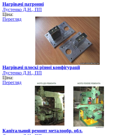
Нагрівачі патронні
Лустенко Д.Н., ПП
Ціна:
Перегляд
Нагрівачі плоскі різної конфігурації
Лустенко Д.Н., ПП
Ціна:
Перегляд
Капітальний ремонт металообр. обл.