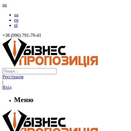
ua
ua
en
pl
+38 (096) 791-79-41
Реєстрація
|
Вхід
Меню