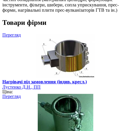
інструменти, фільтри, шибери, сопла уприскування, прес-
форми, нагрівальні плити прес-вулканізаторів ГТВ та ін.)
Товари фірми
Перегляд
Нагрівачі під замовлення (індив. кресл.)
Лустенко Д.Н., ПП
Ціна:
Перегляд