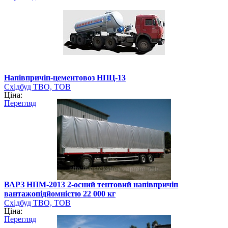
Напівпричіп-цементовоз НПЦ-13
Східбуд ТВО, ТОВ
Ціна:
Перегляд
ВАРЗ НПМ-2013 2-осний тентовий напівпричіп
вантажопідйомністю 22 000 кг
Східбуд ТВО, ТОВ
Ціна:
Перегляд