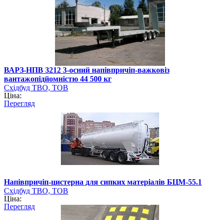
ВАРЗ-НПВ 3212 3-осний напівпричіп-важковіз
вантажопідйомністю 44 500 кг
Східбуд ТВО, ТОВ
Ціна:
Перегляд
Напівпричіп-цистерна для сипких матеріалів БЦМ-55.1
Східбуд ТВО, ТОВ
Ціна:
Перегляд