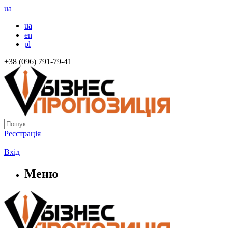
ua
ua
en
pl
+38 (096) 791-79-41
Реєстрація
|
Вхід
Меню