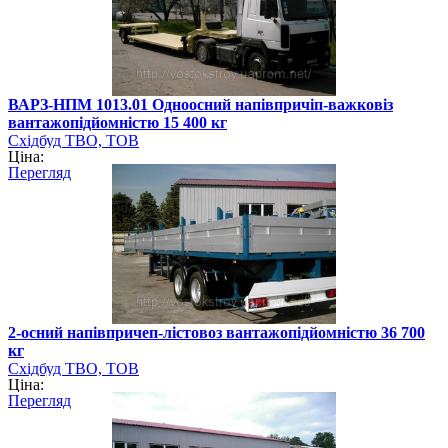
ВАРЗ-НПМ 1013.01 Одноосний напівпричіп-важковіз
вантажопідйомністю 15 400 кг
Східбуд ТВО, ТОВ
Ціна:
Перегляд
2-осний напівпричеп-лістовоз вантажопідйомністю 36 700
кг
Східбуд ТВО, ТОВ
Ціна:
Перегляд