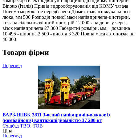
компресора електродвигун Гідроциліндр підйому цистерни
Binotto (Італія) Привід гидрооборудованія від КОМУ тягача
Пневмозагрузка не передбачена Діаметр завантажувального
люка, мм 500 Розподіл повної маси напівпричепа-цистерни,
кг: - на сідельно-зчіпний пристрій 12 000 - на дорогу через
візок напівпричепа 27 300 Габаритні розміри, мм: - довжина
10 495 - ширина 2 500 - висота 3 320 Повна маса автопоїзда, кг
46 000
Товари фірми
Перегляд
ВАРЗ-НПВК 3811 3-осний напівпричіп-важковіз
(комбайновіз) вантажопідйомністю 37 200 кг
Східбуд ТВО, ТОВ
Ціна:
Перегляд