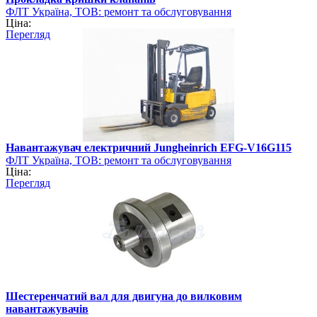
ФЛТ Україна, ТОВ: ремонт та обслуговування
Ціна:
навантажувально-розвантажувальної техніки
Перегляд
Навантажувач електричний Jungheinrich EFG-V16G115
ФЛТ Україна, ТОВ: ремонт та обслуговування
Ціна:
навантажувально-розвантажувальної техніки
Перегляд
Шестеренчатий вал для двигуна до вилковим
навантажувачів