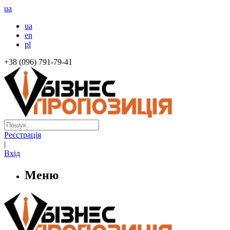
ua
ua
en
pl
+38 (096) 791-79-41
Реєстрація
|
Вхід
Меню