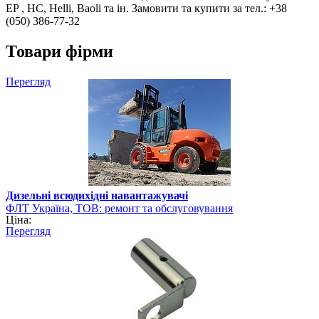
EP , HC, Helli, Baoli та ін. Замовити та купити за тел.: +38
(050) 386-77-32
Товари фірми
Перегляд
Дизельні всюдихідні навантажувачі
ФЛТ Україна, ТОВ: ремонт та обслуговування
Ціна:
навантажувально-розвантажувальної техніки
Перегляд