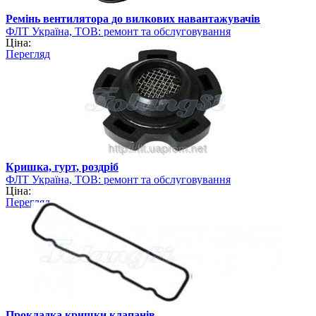
Ремінь вентилятора до вилкових навантажувачів
ФЛТ Україна, ТОВ: ремонт та обслуговування
Ціна:
навантажувально-розвантажувальної техніки
Перегляд
Кришка, гурт, роздріб
ФЛТ Україна, ТОВ: ремонт та обслуговування
Ціна:
навантажувально-розвантажувальної техніки
Перегляд
Прокладка кришки клапанів