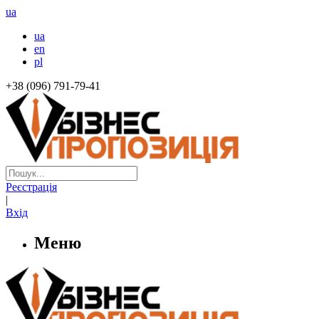
ua
ua
en
pl
+38 (096) 791-79-41
Реєстрація
|
Вхід
Меню