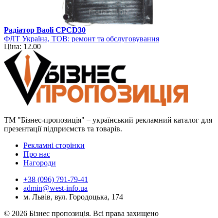
Радіатор Baoli CPCD30
ФЛТ Україна, ТОВ: ремонт та обслуговування
Ціна: 12.00
навантажувально-розвантажувальної техніки
ТМ "Бізнес-пропозиція" – український рекламний каталог для
презентації підприємств та товарів.
Рекламні сторінки
Про нас
Нагороди
+38 (096) 791-79-41
admin@west-info.ua
м. Львів, вул. Городоцька, 174
© 2026 Бізнес пропозиція. Всі права захищено