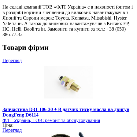
На складі компанії ТОВ «ФЛТ Україна» є в наявності (оптом і
в роздріб) корзини зчеплення до вилкових навантажувачів з
Японії та Європи марок: Toyota, Komatsu, Mitsubishi, Hyster,
Yale та ін. А також до вилкових навантажувачів з Китаю: EP,
HC, Helli, Baoli та ін. Замовити та купити за тел.: +38 (050)
386-77-32
Товари фірми
Перегляд
Запчастина D31-106-30 + B датчик тиску масла на двигун
DongFeng D6114
ФЛТ Україна, ТОВ: ремонт та обслуговування
Ціна:
навантажувально-розвантажувальної техніки
Перегляд